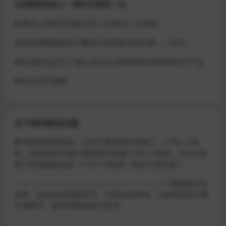
D加密游戏每人一周内可获取一次
如激活上限需等到隔天早上在线进一次游戏
或者使用网盘版也可解决D加密激活的问题，一样玩
做出修改也是为了能让各位会员能够更好的体验本店产品
请各位亲们理解
关于密码错误问题
账号密码复制粘贴，注意不要复制到空格了，CTRL+C复
制，或者鼠标右键先复制然后键盘 CTRL+V粘贴，steam改
版了必须键盘粘贴（CTRL+V粘贴）鼠标不能粘贴了
————————————————————–离线模式玩
游戏，在线没存档被顶号，不然没有存档，D加密游戏尽量
不要换号，换号用离线模式登录