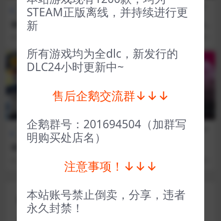
全部游戏（发行日期排
策略
全部游戏（发行日期排
策略
STEAM正版离线，并持续进行更
序）
类
序）
类
新
冒险之旅十字军东征 Plebby
黑暗时代背水一战 Age of Da
Quest The Crusades
rkness Final Stand
3 年前
142
1
3 年前
58
1
所有游戏均为全dlc，新发行的
VIP
VIP
DLC24小时更新中~
售后企鹅交流群↓↓↓
企鹅群号：201694504（加群写
全部游戏（发行日期排
冒险解
全部游戏（发行日期排
冒险解
明购买处店名）
序）
谜
序）
谜
逆流银翼 DRAINUS
盗贼遗产1 Rogue Legacy
3 年前
85
1
3 年前
89
1
注意事项！↓↓↓
本站账号禁止倒卖，分享，违者
评论(0)
永久封禁！
您的邮箱地址不会被公开。
必填项已用
*
标注