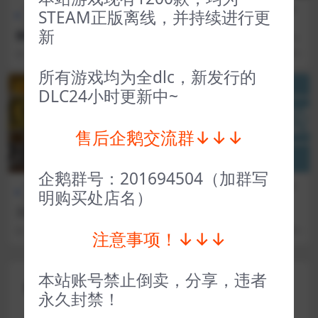
CG交
全部游戏（发行日期排
全部游戏（发行日期排
策略
STEAM正版离线，并持续进行更
互
序）
序）
类
新
极圈以南 South of the Circle
盐与避难所 Salt and Sanctu
ary
3 年前
11
1
3 年前
47
1
所有游戏均为全dlc，新发行的
VIP
VIP
DLC24小时更新中~
售后企鹅交流群↓↓↓
企鹅群号：201694504（加群写
全部游戏（发行日期排
策略
全部游戏（发行日期排
策略
明购买处店名）
序）
类
序）
类
三国志11 Romance of the T
筑梦颂 Dorfromantik
hree Kingdoms XI with Po
3 年前
73
1
3 年前
34
1
注意事项！↓↓↓
wer Up Kit
本站账号禁止倒卖，分享，违者
评论(0)
永久封禁！
您的邮箱地址不会被公开。
必填项已用
*
标注