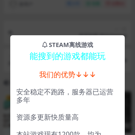
新用户
分享
收藏
点赞(
0
)
上一篇
奇巫妙森 Wytchwood
STEAM离线游戏
能搜到的游戏都能玩
下一篇
哔啵岛物语 Picontier
我们的优势↓↓↓
相关文章
安全稳定不跑路，服务器已运营
多年
VIP
VIP
资源多更新快质量高
本站游戏现有1200款，均为