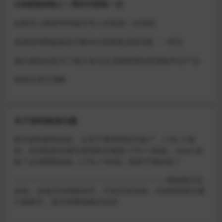
D加密游戏每人一周内可获取一次
如激活上限需等到隔天早上在线进一次游戏
或者使用网盘版也可解决D加密激活的问题，一样玩
做出修改也是为了能让各位会员能够更好的体验本店产品
请各位亲们理解
关于密码错误问题
账号密码复制粘贴，注意不要复制到空格了，CTRL+C复
制，或者鼠标右键先复制然后键盘 CTRL+V粘贴，steam改
版了必须键盘粘贴（CTRL+V粘贴）鼠标不能粘贴了
————————————————————–离线模式玩
游戏，在线没存档被顶号，不然没有存档，D加密游戏尽量
不要换号，换号用离线模式登录