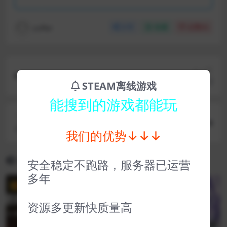
coffer
分享
收藏
点赞(
0
)
上一篇
灵魂骇客2（D加密） Soul Hackers 2
STEAM离线游戏
能搜到的游戏都能玩
下一篇
小眷灵 Tinykin
我们的优势↓↓↓
相关文章
安全稳定不跑路，服务器已运营
多年
VIP
VIP
资源多更新快质量高