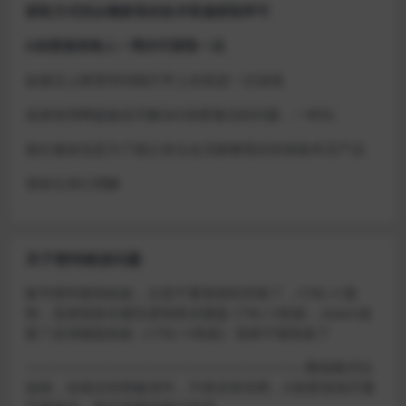
获取方式找企鹅群里的技术客服获取即可
D加密游戏每人一周内可获取一次
如激活上限需等到隔天早上在线进一次游戏
或者使用网盘版也可解决D加密激活的问题，一样玩
做出修改也是为了能让各位会员能够更好的体验本店产品
请各位亲们理解
关于密码错误问题
账号密码复制粘贴，注意不要复制到空格了，CTRL+C复
制，或者鼠标右键先复制然后键盘 CTRL+V粘贴，steam改
版了必须键盘粘贴（CTRL+V粘贴）鼠标不能粘贴了
————————————————————–离线模式玩
游戏，在线没存档被顶号，不然没有存档，D加密游戏尽量