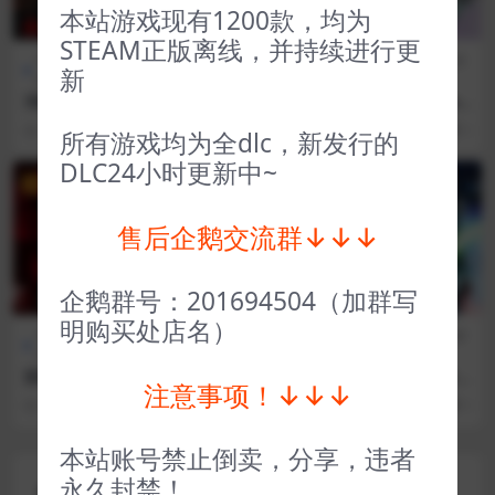
本站游戏现有1200款，均为
STEAM正版离线，并持续进行更
D加密游戏（不支持网
FPS射
全部游戏（发行日期排
角色扮
新
吧）
击
序）
演
消逝的光芒2（D加密） Dying
仙剑奇侠传7 Sword and Fair
Light 2 Stay Human
y 7
3 年前
258
5
3 年前
185
1
所有游戏均为全dlc，新发行的
DLC24小时更新中~
VIP
VIP
售后企鹅交流群↓↓↓
企鹅群号：201694504（加群写
明购买处店名）
全部游戏（发行日期排
恐怖生
全部游戏（发行日期排
冒险解
序）
存
序）
谜
甜蜜之家1 Home Sweet Ho
乐高星球大战天行者传奇 LEG
注意事项！↓↓↓
me
O® Star Wars™ The Skywal
3 年前
39
1
3 年前
36
1
ker Saga
本站账号禁止倒卖，分享，违者
永久封禁！
评论(0)