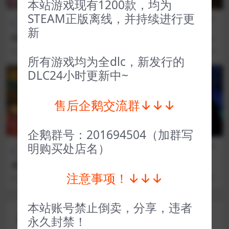
本站游戏现有1200款，均为
STEAM正版离线，并持续进行更
全部游戏（发行日期排
冒险解
CG交
全部游戏（发行日期排
序）
谜
互
序）
新
幻想女武神 Valkyrie of Phan
我的可爱女儿 My Lovely Da
tasm
ughter
3 年前
49
1
3 年前
99
1
所有游戏均为全dlc，新发行的
DLC24小时更新中~
VIP
VIP
售后企鹅交流群↓↓↓
企鹅群号：201694504（加群写
明购买处店名）
全部游戏（发行日期排
冒险解
全部游戏（发行日期排
模拟经
序）
谜
序）
营
全金属狂怒 Full Metal Furies
全网公敌 Cyber Manhunt
注意事项！↓↓↓
3 年前
15
1
3 年前
79
1
本站账号禁止倒卖，分享，违者
评论(0)
永久封禁！