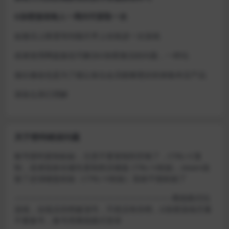
D加密游戏每人一周内可获取一次
如激活上限需等到隔天早上在线进一次游戏
或者使用网盘版也可解决D加密激活的问题，一样玩
做出修改也是为了能让各位会员能够更好的体验本店产品
请各位亲们理解
关于密码错误问题
账号密码复制粘贴，注意不要复制到空格了，CTRL+C复
制，或者鼠标右键先复制然后键盘 CTRL+V粘贴，steam改
版了必须键盘粘贴（CTRL+V粘贴）鼠标不能粘贴了
————————————————————–离线模式玩
游戏，在线没存档被顶号，不然没有存档，D加密游戏尽量
不要换号，换号用离线模式登录