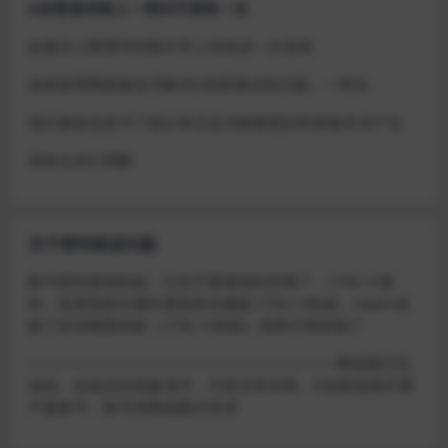
D加密游戏每人一周内可获取一次
如激活上限需等到隔天早上在线进一次游戏
或者使用网盘版也可解决D加密激活的问题，一样玩
做出修改也是为了能让各位会员能够更好的体验本店产品
请各位亲们理解
关于密码错误问题
账号密码复制粘贴，注意不要复制到空格了，CTRL+C复
制，或者鼠标右键先复制然后键盘 CTRL+V粘贴，steam改
版了必须键盘粘贴（CTRL+V粘贴）鼠标不能粘贴了
————————————————————–离线模式玩
游戏，在线没存档被顶号，不然没有存档，D加密游戏尽量
不要换号，换号用离线模式登录