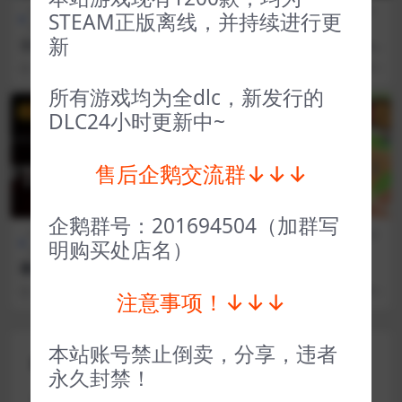
全部游戏（发行日期排
冒险解
全部游戏（发行日期排
动作
STEAM正版离线，并持续进行更
序）
谜
序）
类
新
云朋克 Cloudpunk
蝙蝠侠之阿甘疯人院 Batman
Arkham Asylum GOTY Edit
3 年前
42
1
3 年前
156
1
ion
所有游戏均为全dlc，新发行的
VIP
VIP
DLC24小时更新中~
售后企鹅交流群↓↓↓
企鹅群号：201694504（加群写
FPS射
全部游戏（发行日期排
全部游戏（发行日期排
模拟经
明购买处店名）
击
序）
序）
营
僵尸世界大战劫后余生 World
学园构想家 Let’s School
War Z Aftermath
3 年前
217
1
3 年前
223
1
注意事项！↓↓↓
本站账号禁止倒卖，分享，违者
评论(0)
永久封禁！
您的邮箱地址不会被公开。
必填项已用
*
标注