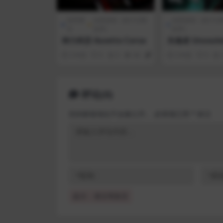
体育赛
全部游戏（发行日期
全部游戏（发行日
车
排序）
排序）
神力科莎 Assetto Corsa
失魂者 Unsoule
3 年前
0
0
46
1
3 年前
0
评论(0)
您的邮箱地址不会被公开。
必填项已用
*
标注
提示：请文明发言