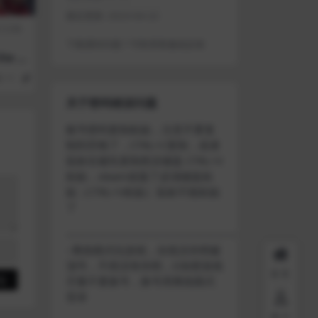
最近更新:
2023-04-22
行日期
下载遇到问题？可联系客服或反馈
he C
11
1
关于密码错误问题
账号密码复制粘贴，注意不要复
制到空格了，CTRL+C复制，或者
鼠标右键先复制然后键盘 CTRL+V
粘贴，steam改版了必须键盘粘
贴（CTRL+V粘贴）鼠标不能粘贴
了
————————————————————
–离线模式玩游戏，在线没存档被
顶号，不然没有存档，D加密游戏
首页
尽量不要换号，换号用离线模式
登录
用户