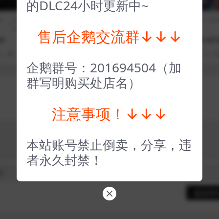
的DLC24小时更新中~
期
冒险解
全部游戏（发行日期
冒险解
CG交
全部游戏（发
谜
排序）
谜
互
排序）
售后企鹅交流群↓↓↓
d
８番出口 8番出口 The Ex
极圈以南 South of t
it 8
ircle
0
38
1
3 年前
0
0
115
1
3 年前
0
0
企鹅群号：201694504（加
群写明购买处店名）
注意事项！↓↓↓
本站账号禁止倒卖，分享，违
者永久封禁！