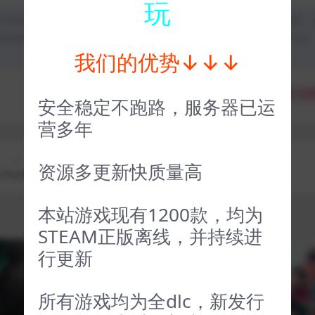
玩
均为本站原创发布。任何个人或组织，在未征得本站同意时，禁止复制、
类媒体平台。如若本站内容侵犯了原著者的合法权益，可联系我们进行处
我们的优势↓↓↓
分享
收藏
点赞
安全稳定不跑路，服务器已运
营多年
上一篇
下一篇
资源多更新快质量高
 Hunter
海岛之魂 Spirit Of The Island
本站游戏现有1200款，均为
STEAM正版离线，并持续进
行更新
VIP
VIP
所有游戏均为全dlc，新发行