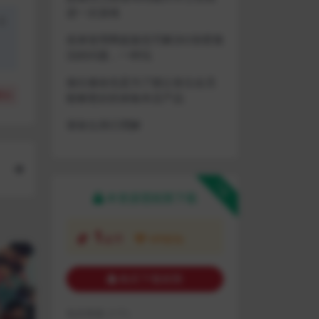
进一次游戏
盗
或者使用网盘版也可解决D加密激
活的问题，一样玩
做出修改也是为了能让各位会员
(
0
)
能够更好的体验本店产品
请各位亲们理解
下载
本资源需权限下载
1
金币
VIP折扣
购买下载权限
包含资源:
(1个)