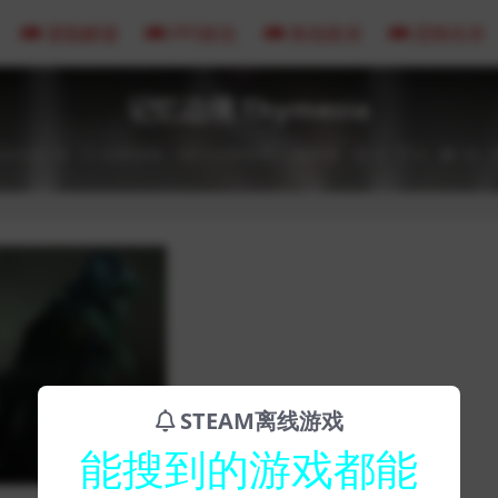
冒险解谜
FPS射击
角色扮演
恐怖生存
记忆边境 Thymesia
023-02-18
全部游戏（发行日期排序）
动作类
0
0
33
STEAM离线游戏
能搜到的游戏都能