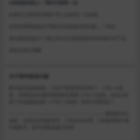
D加密游戏每人一周内可获取一次
如激活上限需等到隔天早上在线进一次游戏
或者使用网盘版也可解决D加密激活的问题，一样玩
做出修改也是为了能让各位会员能够更好的体验本店产品
请各位亲们理解
关于密码错误问题
账号密码复制粘贴，注意不要复制到空格了，CTRL+C复
制，或者鼠标右键先复制然后键盘 CTRL+V粘贴，steam改
版了必须键盘粘贴（CTRL+V粘贴）鼠标不能粘贴了
————————————————————–离线模式玩
游戏，在线没存档被顶号，不然没有存档，D加密游戏尽量
不要换号，换号用离线模式登录