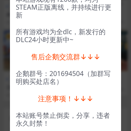
全部游戏（发行日期排
策略
全部游戏（发行日期排
恐怖生
STEAM正版离线，并持续进行更
序）
类
序）
存
新
史诗战争模拟器2 Ultimate E
黑暗欺骗 Dark Deception
pic Battle Simulator 2
3 年前
85
1
3 年前
102
1
所有游戏均为全dlc，新发行的
VIP
VIP
DLC24小时更新中~
售后企鹅交流群↓↓↓
企鹅群号：201694504（加群写
全部游戏（发行日期排
策略
全部游戏（发行日期排序）
明购买处店名）
序）
类
装修大师丨Furnish Master
三国群英传4 Heroes of the T
2 年前
34
1
hree Kingdoms 4
3 年前
49
1
注意事项！↓↓↓
本站账号禁止倒卖，分享，违者
评论(0)
永久封禁！
您的邮箱地址不会被公开。
必填项已用
*
标注