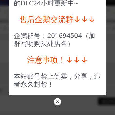
的DLC24小时更新中~
期
模拟经
全部游戏（发行日期
冒险解
全部游戏（发行日期
营
排序）
谜
排序）
售后企鹅交流群↓↓↓
ctory
灰烬 Ashen
暗黑血统3 Darksider
I
0
107
1
3 年前
0
0
73
1
3 年前
0
0
企鹅群号：201694504（加
群写明购买处店名）
注意事项！↓↓↓
本站账号禁止倒卖，分享，违
者永久封禁！