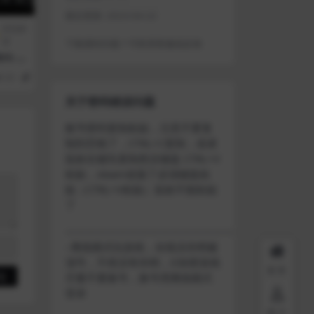
最近更新:
2023-04-22
冒险解
谜
下载遇到问题？可联系客服或反馈
s II
60
1
关于密码错误问题
账号密码复制粘贴，注意不要复
制到空格了，CTRL+C复制，或者
鼠标右键先复制然后键盘 CTRL+V
粘贴，steam改版了必须键盘粘
贴（CTRL+V粘贴）鼠标不能粘贴
了
————————————————————
–离线模式玩游戏，在线没存档被
顶号，不然没有存档，D加密游戏
首页
尽量不要换号，换号用离线模式
登录
用户