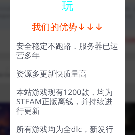
玩
均为本站原创发布。任何个人或组织，在未征得本站同意时，禁止复制、
类媒体平台。如若本站内容侵犯了原著者的合法权益，可联系我们进行处
我们的优势↓↓↓
分享
收藏
点赞
安全稳定不跑路，服务器已运
营多年
上一篇
下一篇
资源多更新快质量高
 Corsa
消逝的光芒1 Dying Light
本站游戏现有1200款，均为
STEAM正版离线，并持续进
行更新
VIP
VIP
所有游戏均为全dlc，新发行