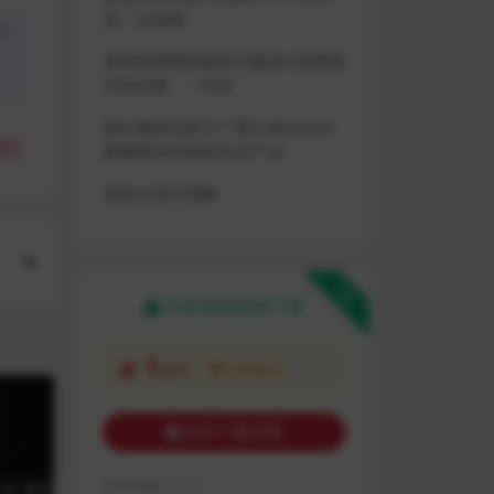
进一次游戏
盗
或者使用网盘版也可解决D加密激
活的问题，一样玩
做出修改也是为了能让各位会员
(
0
)
能够更好的体验本店产品
请各位亲们理解
下载
本资源需权限下载
1
金币
VIP折扣
购买下载权限
包含资源:
(1个)