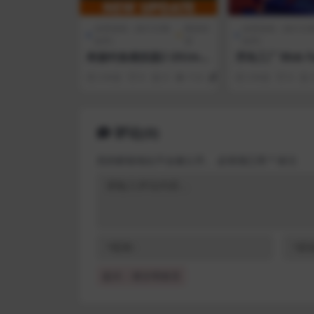
全部游戏（发行日期
模拟经
全部游戏（发行日
排序）
营
排序）
终极钓鱼模拟器2 Ultima
浮岛工厂 Mob Fa
te Fishing Simulator 2
3 年前
0
0
114
1
3 年前
0
评论(0)
您的邮箱地址不会被公开。
必填项已用
*
标注
提示：请文明发言