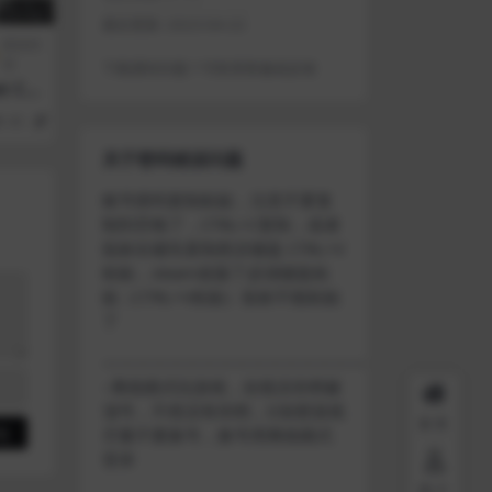
最近更新:
2023-04-22
模拟经
营
下载遇到问题？可联系客服或反馈
t Cr
48
1
关于密码错误问题
账号密码复制粘贴，注意不要复
制到空格了，CTRL+C复制，或者
鼠标右键先复制然后键盘 CTRL+V
粘贴，steam改版了必须键盘粘
贴（CTRL+V粘贴）鼠标不能粘贴
了
————————————————————
–离线模式玩游戏，在线没存档被
顶号，不然没有存档，D加密游戏
首页
尽量不要换号，换号用离线模式
登录
用户