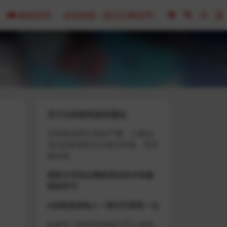
模拟经营
全部游戏（发行日期排序）
0
关于D加密类游戏通知
近期发现同行倒卖严重，大量会
员D加密游戏无法激活问题，现开
通令牌
获取方式找企鹅群里的技术客服
获取即可
D加密游戏每人一周内可获取一次
如激活上限需等到隔天早上在线