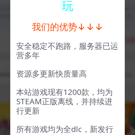
玩
均为本站原创发布。任何个人或组织，在未征得本站同意时，禁止复制、
类媒体平台。如若本站内容侵犯了原著者的合法权益，可联系我们进行处
我们的优势↓↓↓
分享
收藏
点赞
安全稳定不跑路，服务器已运
营多年
上一篇
下一篇
资源多更新快质量高
MAKE I
星河战队人类指挥部 Starship Troopers Terran
RGRADE
Command
本站游戏现有1200款，均为
STEAM正版离线，并持续进
行更新
VIP
VIP
所有游戏均为全dlc，新发行