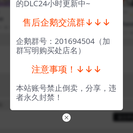
的DLC24小时更新中~
全部游戏（发行日期
冒险解
全部游戏（发行日期
排序）
谜
排序）
e
售后企鹅交流群↓↓↓
合金装备崛起复仇 METAL
星球工匠 The Plane
0
143
1
GEAR RISING REVENGE
after
3 年前
0
0
59
1
3 年前
0
0
ANCE
企鹅群号：201694504（加
群写明购买处店名）
注意事项！↓↓↓
本站账号禁止倒卖，分享，违
者永久封禁！