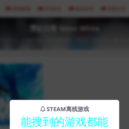
冒险解谜
FPS射击
角色扮演
恐怖生存
霓虹白客 Neon White
023-02-18
全部游戏（发行日期排序）
动作类
0
0
47
STEAM离线游戏
能搜到的游戏都能