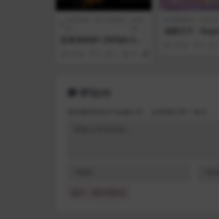
全部游戏（发行日期排
动作
冒险解谜
动作类
序）
类
波斯王子：Rogu
忍者龙剑传1 [NINJA GAI
2 年前
0
DEN Master Collectio
3 年前
0
1
27
1
n] NINJA GAIDEN Σ
评论(0)
您的邮箱地址不会被公开。
必填项已用
*
标注
提示：请文明发言