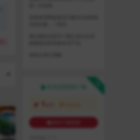
进一次游戏
盗
或者使用网盘版也可解决D加密激
活的问题，一样玩
做出修改也是为了能让各位会员
(
0
)
能够更好的体验本店产品
请各位亲们理解
下载
本资源需权限下载
1
金币
VIP折扣
购买下载权限
包含资源:
(1个)