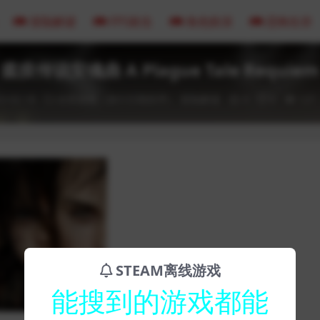
冒险解谜
FPS射击
角色扮演
恐怖生存
瘟疫传说安魂曲 A Plague Tale Requiem
3-02-18
全部游戏（发行日期排序）
冒险解谜
0
0
127
STEAM离线游戏
能搜到的游戏都能