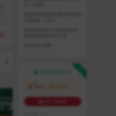
进一次游戏
盗
或者使用网盘版也可解决D加密激
活的问题，一样玩
做出修改也是为了能让各位会员
(
0
)
能够更好的体验本店产品
请各位亲们理解
下载
本资源需权限下载
1
金币
VIP折扣
购买下载权限
包含资源:
(1个)