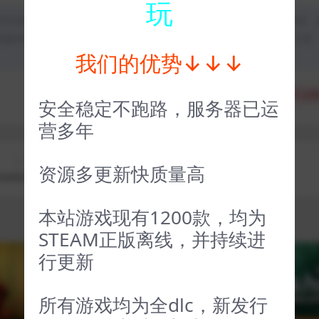
玩
均为本站原创发布。任何个人或组织，在未征得本站同意时，禁止复制、
类媒体平台。如若本站内容侵犯了原著者的合法权益，可联系我们进行处
我们的优势↓↓↓
分享
收藏
点赞
安全稳定不跑路，服务器已运
营多年
上一篇
下一篇
资源多更新快质量高
edonia
魔药经济学 Potionomics
本站游戏现有1200款，均为
STEAM正版离线，并持续进
行更新
VIP
VIP
所有游戏均为全dlc，新发行