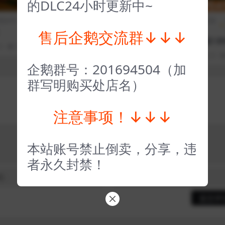
的DLC24小时更新中~
期排序）
全部游戏（发行日期
角色扮
全部游戏（发行日期
排序）
演
排序）
售后企鹅交流群↓↓↓
仙剑奇侠传3外传问情篇 S
终极钓鱼模拟器2 Ult
0
190
1
word and Fairy 3 Ex
te Fishing Simula
3 年前
0
0
39
1
3 年前
0
0
企鹅群号：201694504（加
群写明购买处店名）
注意事项！↓↓↓
本站账号禁止倒卖，分享，违
者永久封禁！