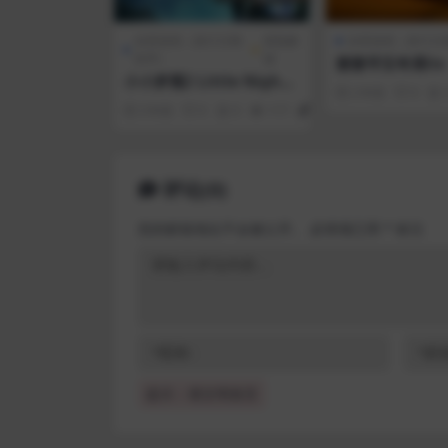
全部游戏（发行日期
冒险解
全部游戏（发行日
排序）
谜
蟹蟹寻宝奇遇lix
小小梦魇2 Little Night
2 年前
0
mares II
3 年前
0
0
117
1
评论(0)
您的邮箱地址不会被公开。
必填项已用
*
标注
提示：请文明发言