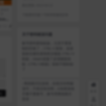
最近更新:
2023-04-22
模拟经
营
下载遇到问题？可联系客服或反馈
ima
tor 2
114
1
关于密码错误问题
账号密码复制粘贴，注意不要复
制到空格了，CTRL+C复制，或者
鼠标右键先复制然后键盘 CTRL+V
粘贴，steam改版了必须键盘粘
贴（CTRL+V粘贴）鼠标不能粘贴
了
————————————————————
–离线模式玩游戏，在线没存档被
顶号，不然没有存档，D加密游戏
首页
尽量不要换号，换号用离线模式
登录
用户