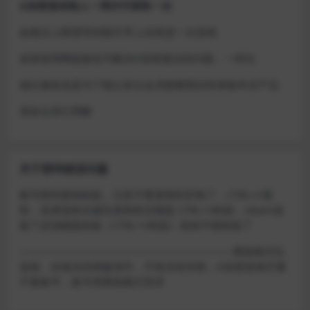
D加密游戏每人一周内可获取一次
如激活上限需等到隔天早上在线进一次游戏
或者使用网盘版也可解决D加密激活的问题，一样玩
做出修改也是为了能让各位会员能够更好的体验本店产品
请各位亲们理解
关于密码错误问题
账号密码复制粘贴，注意不要复制到空格了，CTRL+C复
制，或者鼠标右键先复制然后键盘 CTRL+V粘贴，steam改
版了必须键盘粘贴（CTRL+V粘贴）鼠标不能粘贴了
————————————————————–离线模式玩
游戏，在线没存档被顶号，不然没有存档，D加密游戏尽量
不要换号，换号用离线模式登录