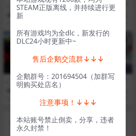
FPS射
全部游戏（发行日期排
全部游戏（发行日期排
冒险解
STEAM正版离线，并持续进行更
击
序）
序）
谜
新
地铁离去加强版 Metro Exod
乐高星球大战天行者传奇 LEG
us Enhanced Edition
O® Star Wars™ The Skywal
3 年前
296
1
3 年前
35
1
ker Saga
所有游戏均为全dlc，新发行的
VIP
VIP
DLC24小时更新中~
售后企鹅交流群↓↓↓
企鹅群号：201694504（加群写
CG交
D加密游戏（不支持网
全部游戏（发行日期排
策略
明购买处店名）
互
吧）
序）
类
采石场惊魂（D加密） The Q
坎巴拉太空计划2 Kerbal Spa
uarry
ce Program 2
3 年前
44
5
3 年前
96
1
注意事项！↓↓↓
本站账号禁止倒卖，分享，违者
评论(0)
永久封禁！
您的邮箱地址不会被公开。
必填项已用
*
标注