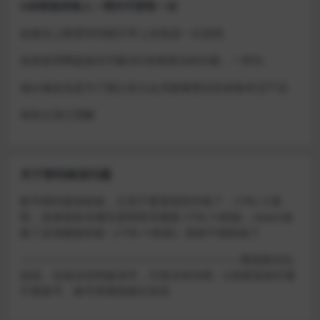
D加密游戏每人一周内可获取一次
如激活上限需等到隔天早上在线进一次游戏
或者使用网盘版也可解决D加密激活的问题，一样玩
做出修改也是为了能让各位会员能够更好的体验本店产品
请各位亲们理解
关于密码错误问题
账号密码复制粘贴，注意不要复制到空格了，CTRL+C复
制，或者鼠标右键先复制然后键盘 CTRL+V粘贴，steam改
版了必须键盘粘贴（CTRL+V粘贴）鼠标不能粘贴了
————————————————————–离线模式玩
游戏，在线没存档被顶号，不然没有存档，D加密游戏尽量
不要换号，换号用离线模式登录