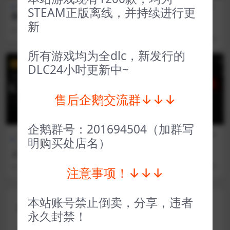
冒险解谜
策略类
全部游戏（发行日期排
动作
STEAM正版离线，并持续进行更
黄金国：黄金城建设者
序）
类
新
鬼泣5 Devil May Cry 5
2 年前
118
1
3 年前
92
1
所有游戏均为全dlc，新发行的
VIP
VIP
DLC24小时更新中~
售后企鹅交流群↓↓↓
企鹅群号：201694504（加群写
全部游戏（发行日期排
冒险解
全部游戏（发行日期排
冒险解
明购买处店名）
序）
谜
序）
谜
上古卷轴5天际周年版 The Eld
旁观者3 Beholder 3
er Scrolls V Skyrim Special
3 年前
108
1
3 年前
28
1
注意事项！↓↓↓
Edition
本站账号禁止倒卖，分享，违者
评论(0)
永久封禁！
您的邮箱地址不会被公开。
必填项已用
*
标注