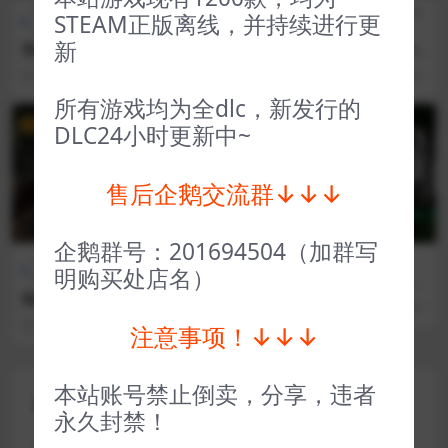
CG交
全部游戏（发行日期排
全部游戏（发行日期排
角色扮
STEAM正版离线，并持续进行更
互
序）
序）
演
新
莱拉是谁 Who’s Lila
王国英雄失落传说2 Hero of t
he Kingdom The Lost Tales
3 年前
121
1
3 年前
56
1
2
所有游戏均为全dlc，新发行的
VIP
VIP
DLC24小时更新中~
售后企鹅交流群↓↓↓
企鹅群号：201694504（加群写
全部游戏（发行日期排
动作
全部游戏（发行日期排序）
明购买处店名）
序）
类
黑森町绮谭 Tales of the Blac
k Forest
噬血代码、嗜血代码 CODE V
3 年前
74
1
EIN
3 年前
55
1
注意事项！↓↓↓
本站账号禁止倒卖，分享，违者
评论(0)
永久封禁！
您的邮箱地址不会被公开。
必填项已用
*
标注