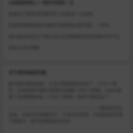
D加密游戏每人一周内可获取一次
如激活上限需等到隔天早上在线进一次游戏
或者使用网盘版也可解决D加密激活的问题，一样玩
做出修改也是为了能让各位会员能够更好的体验本店产品
请各位亲们理解
关于密码错误问题
账号密码复制粘贴，注意不要复制到空格了，CTRL+C复
制，或者鼠标右键先复制然后键盘 CTRL+V粘贴，steam改
版了必须键盘粘贴（CTRL+V粘贴）鼠标不能粘贴了
————————————————————–离线模式玩
游戏，在线没存档被顶号，不然没有存档，D加密游戏尽量
不要换号，换号用离线模式登录