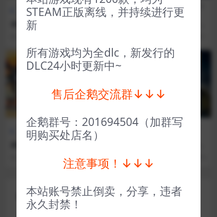
全部游戏（发行日期排
冒险解
全部游戏（发行日期排
角色扮
STEAM正版离线，并持续进行更
序）
谜
序）
演
新
杏林物语 Potion Permit
巴别十书如何逃离二重迷宫 Te
n Trials of Babel The Doppe
3 年前
54
1
3 年前
33
1
lganger Maze
所有游戏均为全dlc，新发行的
VIP
VIP
DLC24小时更新中~
售后企鹅交流群↓↓↓
企鹅群号：201694504（加群写
全部游戏（发行日期排
动作
D加密游戏（不
全部游戏（发
明购买处店名）
序）
类
支持网吧）
行日期排序）
战国无双5 SAMURAI WARRI
刺客信条起源（D加密） Assa
ORS 5
ssin’s Creed® Origins
3 年前
87
1
3 年前
105
5
注意事项！↓↓↓
本站账号禁止倒卖，分享，违者
评论(0)
永久封禁！
您的邮箱地址不会被公开。
必填项已用
*
标注