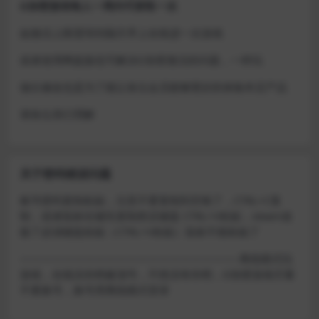
D加密游戏每人一周内可获取一次
如激活上限需等到隔天早上在线进一次游戏
或者使用网盘版也可解决D加密激活的问题，一样玩
做出修改也是为了能让各位会员能够更好的体验本店产品
请各位亲们理解
关于密码错误问题
账号密码复制粘贴，注意不要复制到空格了，CTRL+C复
制，或者鼠标右键先复制然后键盘 CTRL+V粘贴，steam改
版了必须键盘粘贴（CTRL+V粘贴）鼠标不能粘贴了
————————————————————–离线模式玩
游戏，在线没存档被顶号，不然没有存档，D加密游戏尽量
不要换号，换号用离线模式登录