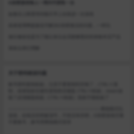
D加密游戏每人一周内可获取一次
如激活上限需等到隔天早上在线进一次游戏
或者使用网盘版也可解决D加密激活的问题，一样玩
做出修改也是为了能让各位会员能够更好的体验本店产品
请各位亲们理解
关于密码错误问题
账号密码复制粘贴，注意不要复制到空格了，CTRL+C复
制，或者鼠标右键先复制然后键盘 CTRL+V粘贴，steam改
版了必须键盘粘贴（CTRL+V粘贴）鼠标不能粘贴了
————————————————————–离线模式玩
游戏，在线没存档被顶号，不然没有存档，D加密游戏尽量
不要换号，换号用离线模式登录