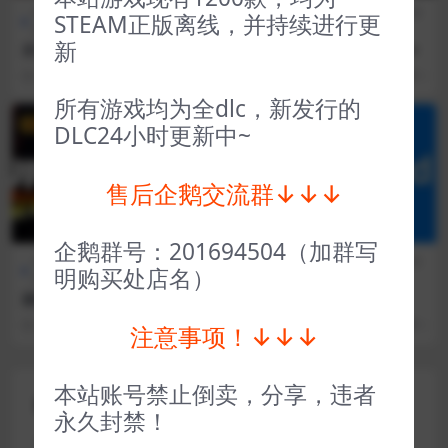
全部游戏（发行日期排
策略
FPS射
全部游戏（发行日期排
STEAM正版离线，并持续进行更
序）
类
击
序）
新
史诗战争模拟器2 Ultimate E
影子武士1 Shadow Warrior
pic Battle Simulator 2
3 年前
82
1
3 年前
21
1
所有游戏均为全dlc，新发行的
VIP
VIP
DLC24小时更新中~
售后企鹅交流群↓↓↓
企鹅群号：201694504（加群写
全部游戏（发行日期排
冒险解
全部游戏（发行日期排
模拟经
明购买处店名）
序）
谜
序）
营
超级领地六英寸之下 Suprala
盖瑞模组 Garry’s Mod
nd Six Inches Under
3 年前
23
1
3 年前
38
1
注意事项！↓↓↓
本站账号禁止倒卖，分享，违者
评论(0)
永久封禁！
您的邮箱地址不会被公开。
必填项已用
*
标注