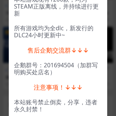
全部游戏（发行日期排
角色扮
全部游戏（发行日期排
动作
STEAM正版离线，并持续进行更
序）
演
序）
类
新
天命奇御1 Fate Seeker
圣剑传说1 Legend of Mana
3 年前
41
1
3 年前
56
1
所有游戏均为全dlc，新发行的
VIP
VIP
DLC24小时更新中~
售后企鹅交流群↓↓↓
企鹅群号：201694504（加群写
全部游戏（发行日期排
冒险解
全部游戏（发行日期排
冒险解
明购买处店名）
序）
谜
序）
谜
碧波之下 Under The Waves
黑暗森林 Darkwood
3 年前
91
1
3 年前
56
1
注意事项！↓↓↓
本站账号禁止倒卖，分享，违者
评论(0)
永久封禁！
您的邮箱地址不会被公开。
必填项已用
*
标注