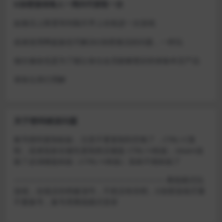
D加密游戏每人一周内可获取一次
如激活上限需等到隔天早上在线进一次游戏
或者使用网盘版也可解决D加密激活的问题，一样玩
做出修改也是为了能让各位会员能够更好的体验本店产品
请各位亲们理解
关于密码错误问题
账号密码复制粘贴，注意不要复制到空格了，CTRL+C复
制，或者鼠标右键先复制然后键盘 CTRL+V粘贴，steam改
版了必须键盘粘贴（CTRL+V粘贴）鼠标不能粘贴了
————————————————————–离线模式玩
游戏，在线没存档被顶号，不然没有存档，D加密游戏尽量
不要换号，换号用离线模式登录