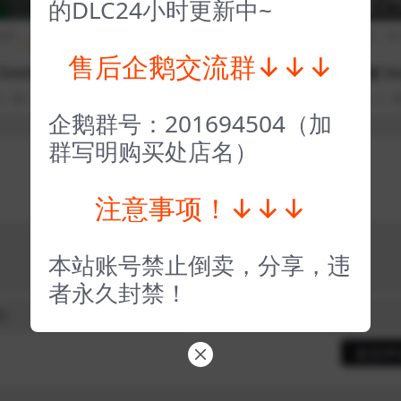
的DLC24小时更新中~
期排
策略
全部游戏（发行日期
冒险解
FPS射
全部游戏（发
类
排序）
谜
击
排序）
售后企鹅交流群↓↓↓
ombo B
斩妖行 Eastern Exorcist
狙击精英2重置版 Sni
Elite V2 Remaste
0
57
1
3 年前
0
0
59
1
3 年前
0
0
企鹅群号：201694504（加
群写明购买处店名）
注意事项！↓↓↓
本站账号禁止倒卖，分享，违
者永久封禁！