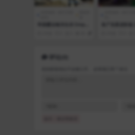
全部游戏（发行日期
模拟经
全部游戏（发行日
排序）
营
序）
帝国霸业银河生存 Empyr
丧尸克星进阶版 Z
ion – Galactic Survival
uster Advance
3 年前
0
0
60
1
3 年前
0
评论(0)
您的邮箱地址不会被公开。
必填项已用
*
标注
提示：请文明发言