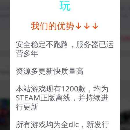
玩
均为本站原创发布。任何个人或组织，在未征得本站同意时，禁止复制、
类媒体平台。如若本站内容侵犯了原著者的合法权益，可联系我们进行处
我们的优势↓↓↓
分享
收藏
点赞
安全稳定不跑路，服务器已运
营多年
上一篇
下一篇
资源多更新快质量高
imulat
灰烬 Ashen
or
本站游戏现有1200款，均为
STEAM正版离线，并持续进
行更新
VIP
VIP
所有游戏均为全dlc，新发行