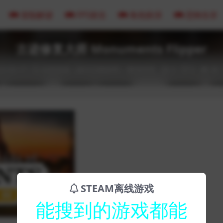
冒险解谜
FPS射击
角色扮演
恐怖生存
古迹修复大师 Monuments Flipper
23-02-17
全部游戏（发行日期排序）
模拟经营
0
0
36
STEAM离线游戏
能搜到的游戏都能