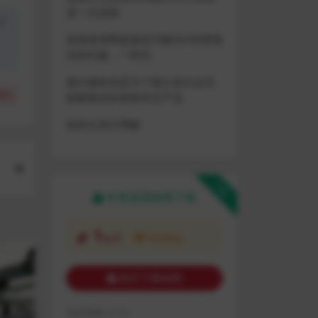
进一次游戏
盗
或者使用网盘版也可解决D加密激
活的问题，一样玩
做出修改也是为了能让各位会员
(
0
)
能够更好的体验本店产品
请各位亲们理解
下载
本资源需权限下载
1
金币
VIP折扣
购买下载权限
包含资源:
(1个)