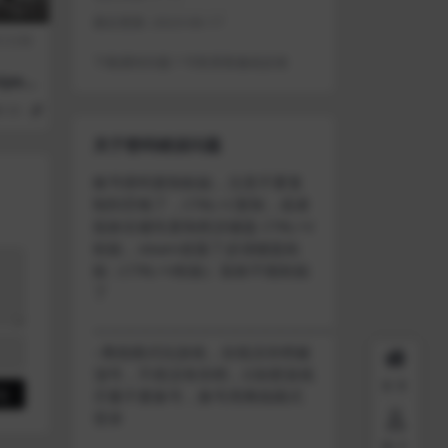
最近更新:
2023-06-17
行日期
下载遇到问题？可联系客服或反馈
per
red
84
1
关于密码错误问题
账号密码复制粘贴，注意不要复
制到空格了，CTRL+C复制，或者
鼠标右键先复制然后键盘 CTRL+V
粘贴，steam改版了必须键盘粘
贴（CTRL+V粘贴）鼠标不能粘贴
了
————————————————————
–离线模式玩游戏，在线没存档被
顶号，不然没有存档，D加密游戏
首页
尽量不要换号，换号用离线模式
登录
用户