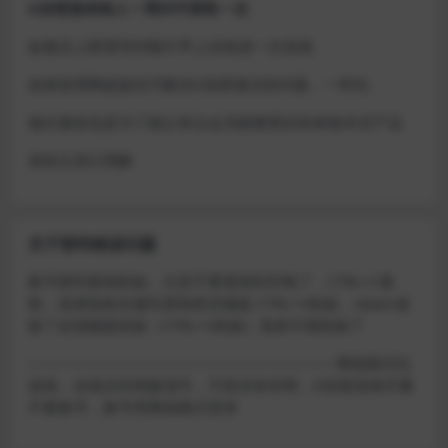
D加密游戏每人一周内可获取一次
如激活上限需等到隔天早上在线进一次游戏
或者使用网盘版也可解决D加密激活的问题，一样玩
做出修改也是为了能让各位会员能够更好的体验本店产品
请各位亲们理解
关于密码错误问题
账号密码复制粘贴，注意不要复制到空格了，CTRL+C复
制，或者鼠标右键先复制然后键盘 CTRL+V粘贴，steam改
版了必须键盘粘贴（CTRL+V粘贴）鼠标不能粘贴了
————————————————————–离线模式玩
游戏，在线没存档被顶号，不然没有存档，D加密游戏尽量
不要换号，换号用离线模式登录