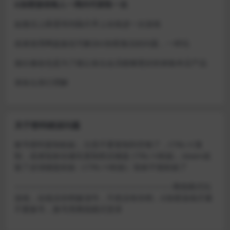
D加密游戏每人一周内可获取一次
如激活上限需等到隔天早上在线进一次游戏
或者使用网盘版也可解决D加密激活的问题，一样玩
做出修改也是为了能让各位会员能够更好的体验本店产品
请各位亲们理解
关于密码错误问题
账号密码复制粘贴，注意不要复制到空格了，CTRL+C复
制，或者鼠标右键先复制然后键盘 CTRL+V粘贴，steam改
版了必须键盘粘贴（CTRL+V粘贴）鼠标不能粘贴了
————————————————————–离线模式玩
游戏，在线没存档被顶号，不然没有存档，D加密游戏尽量
不要换号，换号用离线模式登录