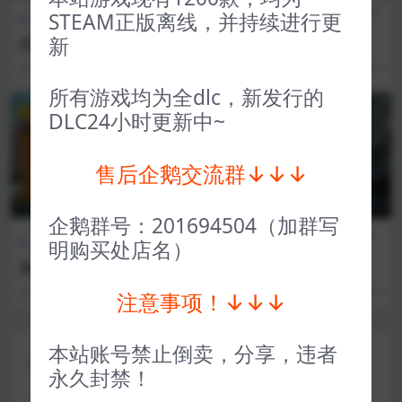
全部游戏（发行日期排
模拟经
全部游戏（发行日期排
模拟经
STEAM正版离线，并持续进行更
序）
营
序）
营
新
浮岛工厂 Mob Factory
医院计划 Project Hospital
3 年前
108
1
3 年前
47
1
所有游戏均为全dlc，新发行的
VIP
VIP
DLC24小时更新中~
售后企鹅交流群↓↓↓
企鹅群号：201694504（加群写
体育赛
全部游戏（发行日期排
全部游戏（发行日期排
策略
明购买处店名）
车
序）
序）
类
高尔夫废土 Golf Club Wastel
幽浮2 XCOM® 2
and
3 年前
14
1
3 年前
270
1
注意事项！↓↓↓
本站账号禁止倒卖，分享，违者
评论(0)
永久封禁！
您的邮箱地址不会被公开。
必填项已用
*
标注