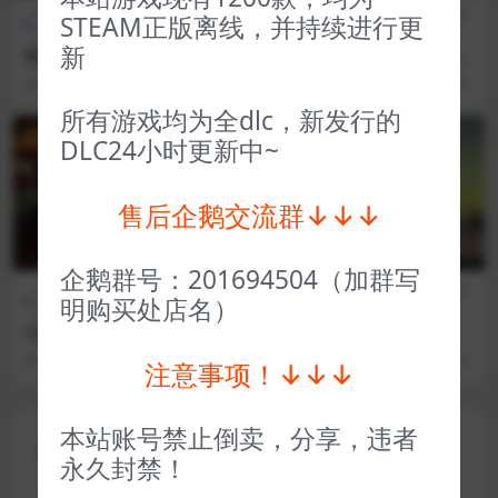
全部游戏（发行日期排
冒险解
全部游戏（发行日期排
冒险解
STEAM正版离线，并持续进行更
序）
谜
序）
谜
新
丧尸围城3 Dead Rising 3 Ap
大江湖之苍龙与白鸟 The Wor
ocalypse Edition
ld of Kungfu Dragon And E
3 年前
92
1
3 年前
89
1
agle
所有游戏均为全dlc，新发行的
VIP
VIP
DLC24小时更新中~
售后企鹅交流群↓↓↓
企鹅群号：201694504（加群写
全部游戏（发行日期排
动作
全部游戏（发行日期排
冒险解
明购买处店名）
序）
类
序）
谜
七度荒域：双生树 7th Domai
剑士 Kenshi
n
3 年前
37
1
3 年前
196
1
注意事项！↓↓↓
本站账号禁止倒卖，分享，违者
评论(0)
永久封禁！
您的邮箱地址不会被公开。
必填项已用
*
标注