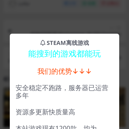
coffer
分享
收藏
点赞(
0
)
上一篇
战锤40K暗潮 Warhammer 40,000 Darktide
STEAM离线游戏
能搜到的游戏都能玩
下一篇
木卫四协议（D加密） The Callisto Protocol
我们的优势↓↓↓
相关文章
安全稳定不跑路，服务器已运营
多年
VIP
VIP
资源多更新快质量高
本站游戏现有1200款，均为