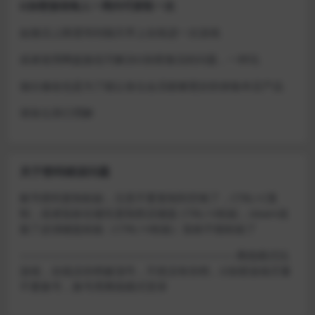
D加密游戏每人一周内可获取一次
如激活上限需等到隔天早上在线进一次游戏
或者使用网盘版也可解决D加密激活的问题，一样玩
做出修改也是为了能让各位会员能够更好的体验本店产品
请各位亲们理解
关于密码错误问题
账号密码复制粘贴，注意不要复制到空格了，CTRL+C复
制，或者鼠标右键先复制然后键盘 CTRL+V粘贴，steam改
版了必须键盘粘贴（CTRL+V粘贴）鼠标不能粘贴了
————————————————————–离线模式玩
游戏，在线没存档被顶号，不然没有存档，D加密游戏尽量
不要换号，换号用离线模式登录