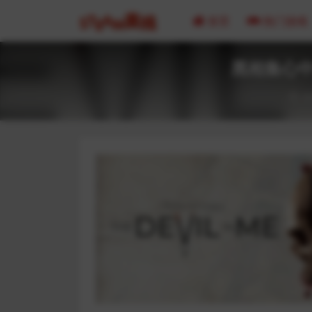
首页
热门游戏
黑相集心中魔 T
20