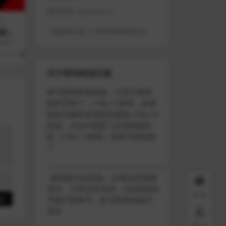
最近更新:
2023-04-23
序）
下载遇到问题？可联系客服或反馈
频教
烦看一
几分钟
719
1
关于密码错误问题
账号密码复制粘贴，注意不要复
制到空格了，CTRL+C复制，或者
鼠标右键先复制然后键盘 CTRL+V
粘贴，steam改版了必须键盘粘
贴（CTRL+V粘贴）鼠标不能粘贴
了
————————————————————
–离线模式玩游戏，在线没存档被
顶号，不然没有存档，D加密游戏
首页
尽量不要换号，换号用离线模式
登录
用户