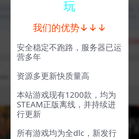
玩
均为本站原创发布。任何个人或组织，在未征得本站同意时，禁止复制、
类媒体平台。如若本站内容侵犯了原著者的合法权益，可联系我们进行处
我们的优势↓↓↓
分享
收藏
点赞
安全稳定不跑路，服务器已运
营多年
上一篇
下一篇
资源多更新快质量高
der-Ma
暗邪西部 Evil West
 Morales
本站游戏现有1200款，均为
STEAM正版离线，并持续进
行更新
VIP
VIP
所有游戏均为全dlc，新发行