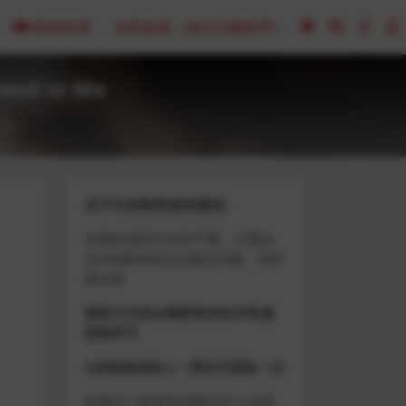
模拟经营
全部游戏（发行日期排序）
vil in Me
0
关于D加密类游戏通知
近期发现同行倒卖严重，大量会
员D加密游戏无法激活问题，现开
通令牌
获取方式找企鹅群里的技术客服
获取即可
D加密游戏每人一周内可获取一次
如激活上限需等到隔天早上在线