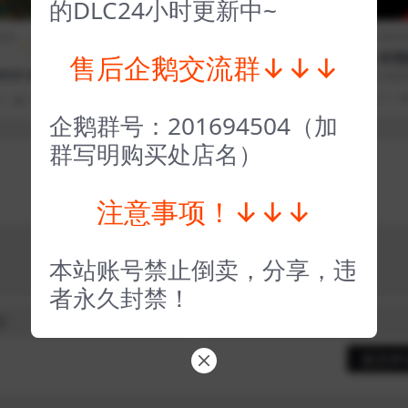
的DLC24小时更新中~
期排
策略
全部游戏（发行日期排
策略
全部游戏（发行日期排
类
序）
类
各类教程汇总（有视
售后企鹅交流群↓↓↓
e of t
要塞：决定版 Strong Hol
程）
教程汇总，不懂的兄弟麻
doms XI
d D efinitive Edtion
下，教程里有视频，就
4 年前
0
0
0
73
1
3 年前
0
0
124
1
开通会员、...
 Kit
企鹅群号：201694504（加
群写明购买处店名）
注意事项！↓↓↓
本站账号禁止倒卖，分享，违
者永久封禁！