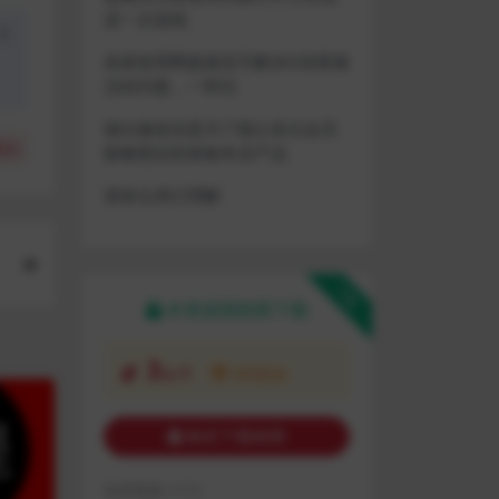
进一次游戏
盗
或者使用网盘版也可解决D加密激
活的问题，一样玩
做出修改也是为了能让各位会员
(
0
)
能够更好的体验本店产品
请各位亲们理解
下载
本资源需权限下载
3
金币
VIP折扣
购买下载权限
包含资源:
(1个)