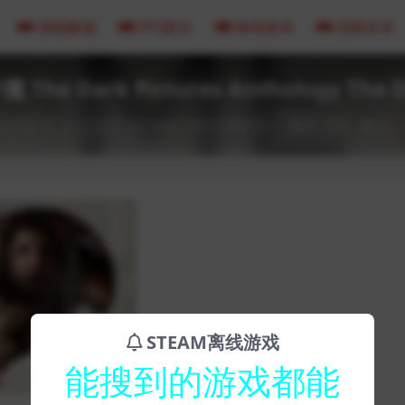
冒险解谜
FPS射击
角色扮演
恐怖生存
he Dark Pictures Anthology The De
23-02-18
CG交互
全部游戏（发行日期排序）
0
0
69
STEAM离线游戏
能搜到的游戏都能