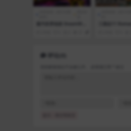
全部游戏（发行日期
模拟经
全部游戏（发行日
排序）
营
序）
蒸汽世界劫掠 SteamWor
三国志11 Romanc
ld Heist
he Three King
3 年前
0
0
37
1
3 年前
0
with Power Up
评论(0)
您的邮箱地址不会被公开。
必填项已用
*
标注
提示：请文明发言