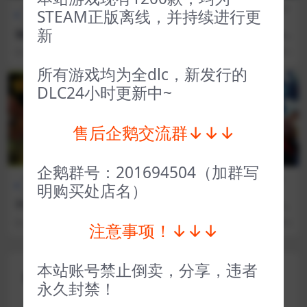
CG交
全部游戏（发行日期排
全部游戏（发行日期排
模拟经
STEAM正版离线，并持续进行更
互
序）
序）
营
新
福尔摩斯觉醒重制版 Sherloc
驱逐舰U型艇猎手 Destroyer
k Holmes The Awakened
The U-Boat Hunter
3 年前
97
3
3 年前
161
1
所有游戏均为全dlc，新发行的
VIP
VIP
DLC24小时更新中~
售后企鹅交流群↓↓↓
企鹅群号：201694504（加群写
全部游戏（发行日期排
冒险解
D加密游戏（不
全部游戏（发
明购买处店名）
序）
谜
支持网吧）
行日期排序）
不思议的皇冠 Crown Trick
女神异闻录3携带版（D加密）
Persona 3 Portable
3 年前
41
1
3 年前
605
5
注意事项！↓↓↓
本站账号禁止倒卖，分享，违者
评论(0)
永久封禁！
您的邮箱地址不会被公开。
必填项已用
*
标注