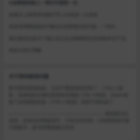
D加密游戏每人一周内可获取一次
如激活上限需等到隔天早上在线进一次游戏
或者使用网盘版也可解决D加密激活的问题，一样玩
做出修改也是为了能让各位会员能够更好的体验本店产品
请各位亲们理解
关于密码错误问题
账号密码复制粘贴，注意不要复制到空格了，CTRL+C复
制，或者鼠标右键先复制然后键盘 CTRL+V粘贴，steam改
版了必须键盘粘贴（CTRL+V粘贴）鼠标不能粘贴了
————————————————————–离线模式玩
游戏，在线没存档被顶号，不然没有存档，D加密游戏尽量
不要换号，换号用离线模式登录