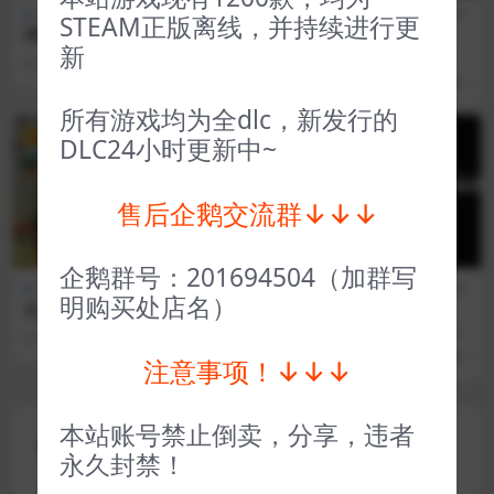
全部游戏（发行日期排序）
全部游戏（发行日期排
模拟经
STEAM正版离线，并持续进行更
网吧进化论 Internet Cafe Ev
序）
营
新
olution
重塑火星 Reshaping Mars
2 年前
75
1
3 年前
28
1
所有游戏均为全dlc，新发行的
VIP
VIP
DLC24小时更新中~
售后企鹅交流群↓↓↓
企鹅群号：201694504（加群写
全部游戏（发行日期排序）
全部游戏（发行日期排
冒险解
明购买处店名）
史力奇奇遇记：姆明山谷之歌
序）
谜
古墓丽影暗影 Shadow of the
2 年前
46
1
Tomb Raider Definitive Edi
3 年前
197
1
注意事项！↓↓↓
tion
本站账号禁止倒卖，分享，违者
评论(0)
永久封禁！
您的邮箱地址不会被公开。
必填项已用
*
标注