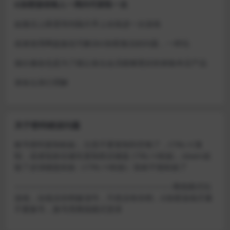
D加密游戏每人一周内可获取一次
如激活上限需等到隔天早上在线进一次游戏
或者使用网盘版也可解决D加密激活的问题，一样玩
做出修改也是为了能让各位会员能够更好的体验本店产品
请各位亲们理解
关于密码错误问题
账号密码复制粘贴，注意不要复制到空格了，CTRL+C复
制，或者鼠标右键先复制然后键盘 CTRL+V粘贴，steam改
版了必须键盘粘贴（CTRL+V粘贴）鼠标不能粘贴了
————————————————————–离线模式玩
游戏，在线没存档被顶号，不然没有存档，D加密游戏尽量
不要换号，换号用离线模式登录