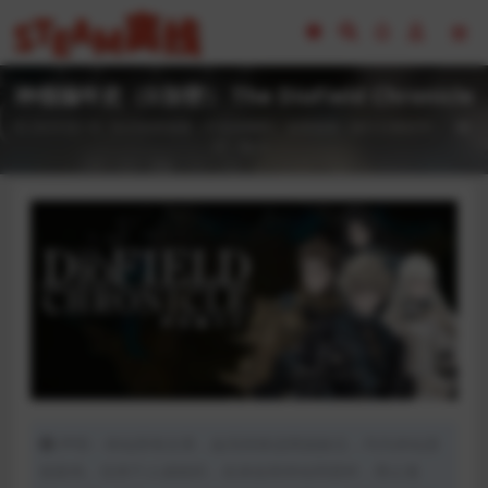
神领编年史（D加密） The DioField Chronicle
2023-02-18
D加密游戏（不支持网吧）
全部游戏（发行日期排序）
37
0
声明：本站所有文章，如无特殊说明或标注，均为本站原
创发布。任何个人或组织，在未征得本站同意时，禁止复