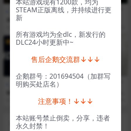
本站游戏现有1200款，均为
STEAM正版离线，并持续进行更
全部游戏（发行日期排
策略
D加密游戏（不支持网
FPS射
序）
类
吧）
击
新
废墟战旗 Banners of Ruin
杀出重围人类分裂（D加密）
Deus Ex Mankind Divided
3 年前
30
1
3 年前
24
5
所有游戏均为全dlc，新发行的
DLC24小时更新中~
VIP
VIP
售后企鹅交流群↓↓↓
企鹅群号：201694504（加群写
D加密游戏（不支持网
体育赛
CG交
全部游戏（发行日期排
明购买处店名）
吧）
车
互
序）
极速骑行4（L加密） RIDE 4
隐形的守护者 The Invisible
Guardian
注意事项！↓↓↓
3 年前
41
1
3 年前
593
1
本站账号禁止倒卖，分享，违者
评论(0)
永久封禁！