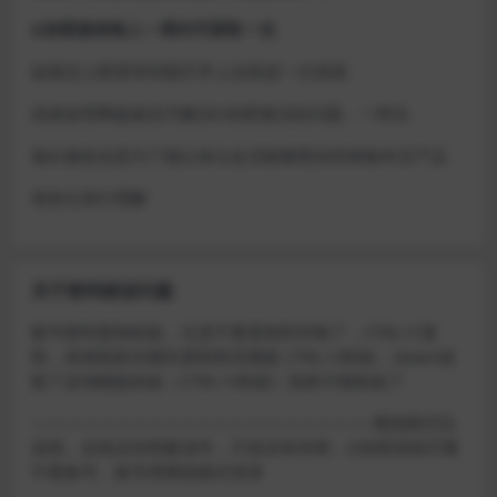
D加密游戏每人一周内可获取一次
如激活上限需等到隔天早上在线进一次游戏
或者使用网盘版也可解决D加密激活的问题，一样玩
做出修改也是为了能让各位会员能够更好的体验本店产品
请各位亲们理解
关于密码错误问题
账号密码复制粘贴，注意不要复制到空格了，CTRL+C复
制，或者鼠标右键先复制然后键盘 CTRL+V粘贴，steam改
版了必须键盘粘贴（CTRL+V粘贴）鼠标不能粘贴了
————————————————————–离线模式玩
游戏，在线没存档被顶号，不然没有存档，D加密游戏尽量
不要换号，换号用离线模式登录