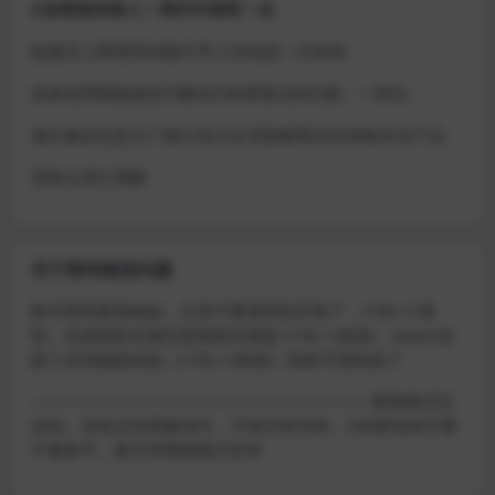
D加密游戏每人一周内可获取一次
如激活上限需等到隔天早上在线进一次游戏
或者使用网盘版也可解决D加密激活的问题，一样玩
做出修改也是为了能让各位会员能够更好的体验本店产品
请各位亲们理解
关于密码错误问题
账号密码复制粘贴，注意不要复制到空格了，CTRL+C复
制，或者鼠标右键先复制然后键盘 CTRL+V粘贴，steam改
版了必须键盘粘贴（CTRL+V粘贴）鼠标不能粘贴了
————————————————————–离线模式玩
游戏，在线没存档被顶号，不然没有存档，D加密游戏尽量
不要换号，换号用离线模式登录