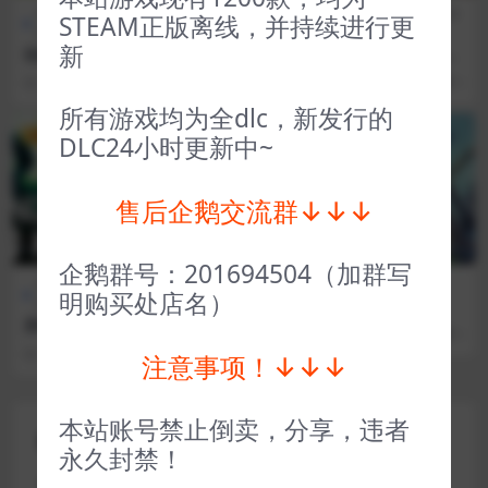
全部游戏（发行日期排
冒险解
全部游戏（发行日期排
角色扮
STEAM正版离线，并持续进行更
序）
谜
序）
演
新
拉娜之星 Planet of Lana
轩辕剑外传枫之舞 XuanYuan
SwordThe Dance of the Ma
3 年前
44
1
31 年前
48
1
ple
所有游戏均为全dlc，新发行的
VIP
VIP
DLC24小时更新中~
售后企鹅交流群↓↓↓
企鹅群号：201694504（加群写
全部游戏（发行日期排
策略
全部游戏（发行日期排序）
明购买处店名）
序）
类
围攻 Besiege
异种航员2 Xenonauts 2
3 年前
107
1
3 年前
68
1
注意事项！↓↓↓
本站账号禁止倒卖，分享，违者
评论(0)
永久封禁！
您的邮箱地址不会被公开。
必填项已用
*
标注