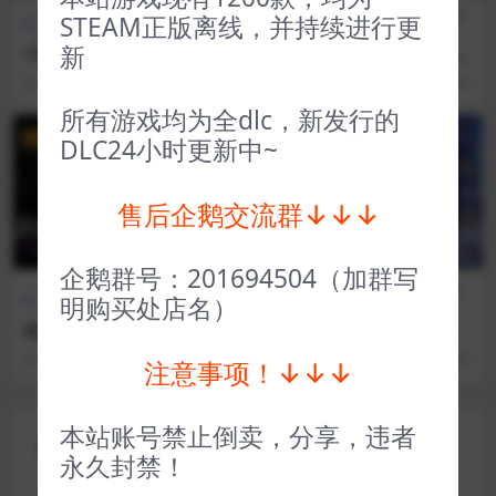
全部游戏（发行日期排
策略
全部游戏（发行日期排
冒险解
STEAM正版离线，并持续进行更
序）
类
序）
谜
新
千爵史诗 Card Shark
最终幻想7重置版 FINAL FAN
TASY VII REMAKE INTERGR
3 年前
34
1
3 年前
206
1
ADE
所有游戏均为全dlc，新发行的
VIP
VIP
DLC24小时更新中~
售后企鹅交流群↓↓↓
企鹅群号：201694504（加群写
全部游戏（发行日期排
冒险解
全部游戏（发行日期排
策略
明购买处店名）
序）
谜
序）
类
暗黑血统2死亡终极版 Darksi
前往中世纪、走向中世纪 Goi
ders II Deathinitive Edition
ng Medieval
3 年前
30
1
3 年前
55
1
注意事项！↓↓↓
本站账号禁止倒卖，分享，违者
评论(0)
永久封禁！
您的邮箱地址不会被公开。
必填项已用
*
标注