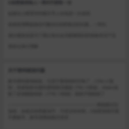
D加密游戏每人一周内可获取一次
如激活上限需等到隔天早上在线进一次游戏
或者使用网盘版也可解决D加密激活的问题，一样玩
做出修改也是为了能让各位会员能够更好的体验本店产品
请各位亲们理解
关于密码错误问题
账号密码复制粘贴，注意不要复制到空格了，CTRL+C复
制，或者鼠标右键先复制然后键盘 CTRL+V粘贴，steam改
版了必须键盘粘贴（CTRL+V粘贴）鼠标不能粘贴了
————————————————————–离线模式玩
游戏，在线没存档被顶号，不然没有存档，D加密游戏尽量
不要换号，换号用离线模式登录