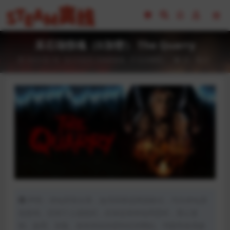
采石场惊魂（D加密） The Quarry
2023-02-18
CG交互
D加密游戏（不支持网吧）
43
0
声明：本站所有文章，如无特殊说明或标注，均为本站原
创发布。任何个人或组织，在未征得本站同意时，禁止复
制、盗用、采集、发布本站内容到任何网站、书籍等各类媒