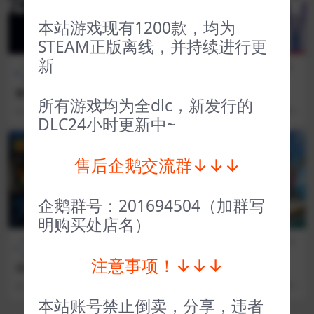
本站游戏现有1200款，均为
STEAM正版离线，并持续进行更
新
D加密游戏（不支持网
体育赛
全部游戏（发行日期排
策略
吧）
车
序）
类
极速骑行4（L加密） RIDE 4
死神来了 DeathComing
所有游戏均为全dlc，新发行的
3 年前
41
1
3 年前
36
1
DLC24小时更新中~
VIP
VIP
售后企鹅交流群↓↓↓
企鹅群号：201694504（加群写
明购买处店名）
D加密游戏（不
全部游戏（发
全部游戏（发行日期排
恐怖生
支持网吧）
行日期排序）
序）
存
注意事项！↓↓↓
全面战争战锤2（D加密） Tot
木筏求生 Raft
al War WARHAMMER II
3 年前
89
5
3 年前
52
1
本站账号禁止倒卖，分享，违者