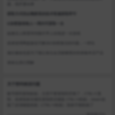
题，现开通令牌
获取方式找企鹅群里的技术客服获取即可
D加密游戏每人一周内可获取一次
如激活上限需等到隔天早上在线进一次游戏
或者使用网盘版也可解决D加密激活的问题，一样玩
做出修改也是为了能让各位会员能够更好的体验本店产品
请各位亲们理解
关于密码错误问题
账号密码复制粘贴，注意不要复制到空格了，CTRL+C复
制，或者鼠标右键先复制然后键盘 CTRL+V粘贴，steam改
版了必须键盘粘贴（CTRL+V粘贴）鼠标不能粘贴了
————————————————————–离线模式玩