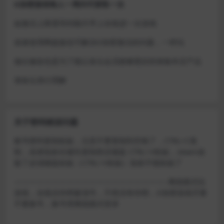
D加密游戏每人一周内可获取一次
如激活上限需等到隔天早上在线进一次游戏
或者使用网盘版也可解决D加密激活的问题，一样玩
做出修改也是为了能让各位会员能够更好的体验本店产品
请各位亲们理解
关于密码错误问题
账号密码复制粘贴，注意不要复制到空格了，CTRL+C复
制，或者鼠标右键先复制然后键盘 CTRL+V粘贴，steam改
版了必须键盘粘贴（CTRL+V粘贴）鼠标不能粘贴了
————————————————————–离线模式玩
游戏，在线没存档被顶号，不然没有存档，D加密游戏尽量
不要换号，换号用离线模式登录