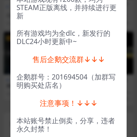
全部游戏（发行日期排
动作
FPS射
全部游戏（发行日期排
STEAM正版离线，并持续进行更
序）
类
击
序）
新
心灵杀手 Alan Wake
史莱姆牧场 Slime Rancher
3 年前
123
1
3 年前
69
1
所有游戏均为全dlc，新发行的
VIP
VIP
DLC24小时更新中~
售后企鹅交流群↓↓↓
企鹅群号：201694504（加群写
全部游戏（发行日期排序）
全部游戏（发行日期排
策略
明购买处店名）
终焉之玛格诺利亚：雾中之花
序）
类
ENDER MAGNOLIA: Bloom
王国新大陆 Kingdom New L
2 年前
44
1
in the Mist
ands
3 年前
35
1
注意事项！↓↓↓
本站账号禁止倒卖，分享，违者
评论(0)
永久封禁！
您的邮箱地址不会被公开。
必填项已用
*
标注