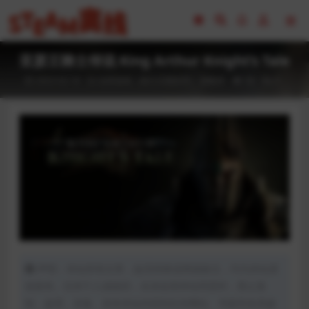
亚瑟王骑士传说 King Arthur Knight’s Tale
2023-02-18
全部游戏（发行日期排序）
策略类
58
0
声明：本站所有文章，如无特殊说明或标注，均为本站原
创发布。任何个人或组织，在未征得本站同意时，禁止复
制、盗用、采集、发布本站内容到任何网站、书籍等各类媒