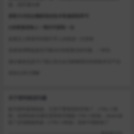
题，现开通令牌
获取方式找企鹅群里的技术客服获取即可
D加密游戏每人一周内可获取一次
如激活上限需等到隔天早上在线进一次游戏
或者使用网盘版也可解决D加密激活的问题，一样玩
做出修改也是为了能让各位会员能够更好的体验本店产品
请各位亲们理解
关于密码错误问题
账号密码复制粘贴，注意不要复制到空格了，CTRL+C复
制，或者鼠标右键先复制然后键盘 CTRL+V粘贴，steam改
版了必须键盘粘贴（CTRL+V粘贴）鼠标不能粘贴了
————————————————————–离线模式玩