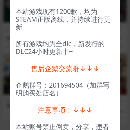
本站游戏现有1200款，均为
STEAM正版离线，并持续进行更
新
全部游戏（发行日期排
角色扮
全部游戏（发行日期排
策略
序）
演
序）
类
轩辕剑2 XuanYuan Sword 2
黑帮之城 City of Gangsters
所有游戏均为全dlc，新发行的
33 年前
51
1
3 年前
49
1
DLC24小时更新中~
VIP
VIP
售后企鹅交流群↓↓↓
企鹅群号：201694504（加群写
明购买处店名）
全部游戏（发行日期排序）
CG交
全部游戏（发行日期排
漫威复仇者联盟 Marvel’s Av
互
序）
注意事项！↓↓↓
engers
爱子的选择影子 Shadow Tac
3 年前
65
1
tics 爱子的选择 Aiko’s Choic
3 年前
36
1
e
本站账号禁止倒卖，分享，违者