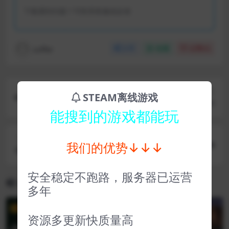
下载遇到问题？可联系客服或反馈
coffer
分享
收藏
点赞(
0
)
上一篇
STEAM离线游戏
不予播出 Not For Broadcast
能搜到的游戏都能玩
下一篇
我们的优势↓↓↓
奇异人生重置版 Life is Strange Remastered
安全稳定不跑路，服务器已运营
相关文章
多年
VIP
VIP
资源多更新快质量高