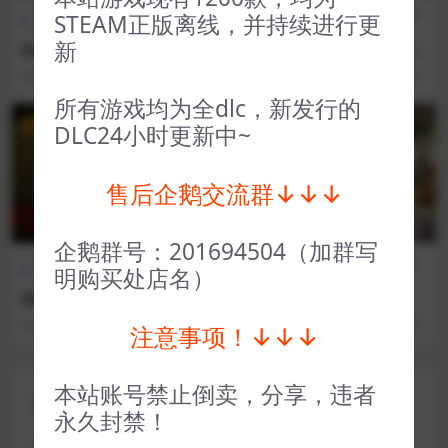
FPS射
全部游戏（发行日期排
全部游戏（发行日期排
冒险解
STEAM正版离线，并持续进行更
击
序）
序）
谜
新
枪火重生 Gunfire Reborn
海绵宝宝争霸比基尼海滩 Spo
ngeBob SquarePants Battl
3 年前
35
1
3 年前
160
1
e for Bikini Bottom – Rehy
drated
所有游戏均为全dlc，新发行的
VIP
VIP
DLC24小时更新中~
售后企鹅交流群↓↓↓
企鹅群号：201694504（加群写
全部游戏（发行日期排
恐怖生
全部游戏（发行日期排
策略
明购买处店名）
序）
存
序）
类
暗房深入后室 Inside the Bac
行会2 The Guild II
krooms
3 年前
85
1
3 年前
48
1
注意事项！↓↓↓
本站账号禁止倒卖，分享，违者
评论(0)
永久封禁！
您的邮箱地址不会被公开。
必填项已用
*
标注