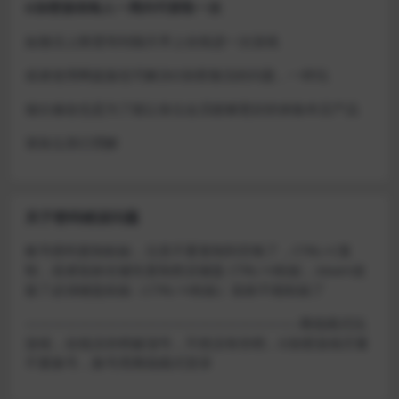
D加密游戏每人一周内可获取一次
如激活上限需等到隔天早上在线进一次游戏
或者使用网盘版也可解决D加密激活的问题，一样玩
做出修改也是为了能让各位会员能够更好的体验本店产品
请各位亲们理解
关于密码错误问题
账号密码复制粘贴，注意不要复制到空格了，CTRL+C复
制，或者鼠标右键先复制然后键盘 CTRL+V粘贴，steam改
版了必须键盘粘贴（CTRL+V粘贴）鼠标不能粘贴了
————————————————————–离线模式玩
游戏，在线没存档被顶号，不然没有存档，D加密游戏尽量
不要换号，换号用离线模式登录