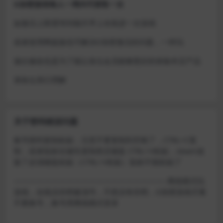
D加密游戏每人一周内可获取一次
如激活上限需等到隔天早上在线进一次游戏
或者使用网盘版也可解决D加密激活的问题，一样玩
做出修改也是为了能让各位会员能够更好的体验本店产品
请各位亲们理解
关于密码错误问题
账号密码复制粘贴，注意不要复制到空格了，CTRL+C复
制，或者鼠标右键先复制然后键盘 CTRL+V粘贴，steam改
版了必须键盘粘贴（CTRL+V粘贴）鼠标不能粘贴了
————————————————————–离线模式玩
游戏，在线没存档被顶号，不然没有存档，D加密游戏尽量
不要换号，换号用离线模式登录