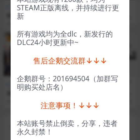
FPS射
全部游戏（发行日期排
全部游戏（发行日期排序）
STEAM正版离线，并持续进行更
击
序）
神器行者
新
彩虹六号维加斯2 Tom Clanc
2 年前
104
1
y’s Rainbow Six® Vegas 2
3 年前
30
1
所有游戏均为全dlc，新发行的
VIP
VIP
DLC24小时更新中~
售后企鹅交流群↓↓↓
企鹅群号：201694504（加群写
全部游戏（发行日期排
策略
FPS射
全部游戏（发行日期排
明购买处店名）
序）
类
击
序）
皇家骑士团重生 Tactics Ogre
杀出重围年度版 Deus Ex Ga
Reborn
me of the Year Edition
3 年前
82
3
3 年前
52
1
注意事项！↓↓↓
本站账号禁止倒卖，分享，违者
评论(0)
永久封禁！
您的邮箱地址不会被公开。
必填项已用
*
标注