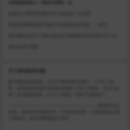
D加密游戏每人一周内可获取一次
如激活上限需等到隔天早上在线进一次游戏
或者使用网盘版也可解决D加密激活的问题，一样玩
做出修改也是为了能让各位会员能够更好的体验本店产品
请各位亲们理解
关于密码错误问题
账号密码复制粘贴，注意不要复制到空格了，CTRL+C复
制，或者鼠标右键先复制然后键盘 CTRL+V粘贴，steam改
版了必须键盘粘贴（CTRL+V粘贴）鼠标不能粘贴了
————————————————————–离线模式玩
游戏，在线没存档被顶号，不然没有存档，D加密游戏尽量
不要换号，换号用离线模式登录