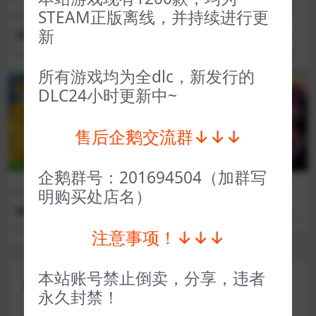
全部游戏（发行日期排
冒险解
全部游戏（发行日期排
动作
STEAM正版离线，并持续进行更
序）
谜
序）
类
新
战锤40K枪声鲜血和铁拳 War
为了吾王II For The King II
hammer 40,000 Shootas, Bl
3 年前
50
1
3 年前
41
1
ood & Teef
所有游戏均为全dlc，新发行的
VIP
VIP
DLC24小时更新中~
售后企鹅交流群↓↓↓
企鹅群号：201694504（加群写
全部游戏（发行日期排
策略
全部游戏（发行日期排序）
明购买处店名）
序）
类
太阳之子
城堡故事 Castle Story
2 年前
116
1
3 年前
32
1
注意事项！↓↓↓
本站账号禁止倒卖，分享，违者
评论(0)
永久封禁！
您的邮箱地址不会被公开。
必填项已用
*
标注