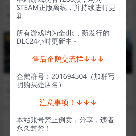
全部游戏（发行日期排
策略
CG交
全部游戏（发行日期排
STEAM正版离线，并持续进行更
序）
类
互
序）
新
ORX城堡之巅 ORX
福尔摩斯觉醒 Sherlock Hol
mes The Awakened (2008)
3 年前
42
1
3 年前
45
1
所有游戏均为全dlc，新发行的
VIP
VIP
DLC24小时更新中~
售后企鹅交流群↓↓↓
企鹅群号：201694504（加群写
全部游戏（发行日期排
冒险解
全部游戏（发行日期排
冒险解
明购买处店名）
序）
谜
序）
谜
亡灵诡计 Death’s Gambit Af
夜族崛起 V Rising
terlife
3 年前
50
1
3 年前
52
1
注意事项！↓↓↓
本站账号禁止倒卖，分享，违者
评论(0)
永久封禁！
您的邮箱地址不会被公开。
必填项已用
*
标注