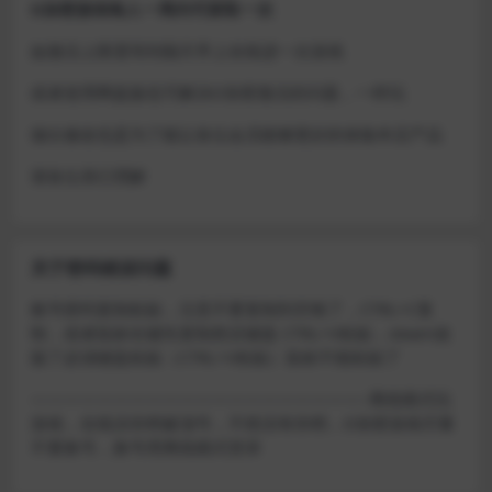
D加密游戏每人一周内可获取一次
如激活上限需等到隔天早上在线进一次游戏
或者使用网盘版也可解决D加密激活的问题，一样玩
做出修改也是为了能让各位会员能够更好的体验本店产品
请各位亲们理解
关于密码错误问题
账号密码复制粘贴，注意不要复制到空格了，CTRL+C复
制，或者鼠标右键先复制然后键盘 CTRL+V粘贴，steam改
版了必须键盘粘贴（CTRL+V粘贴）鼠标不能粘贴了
————————————————————–离线模式玩
游戏，在线没存档被顶号，不然没有存档，D加密游戏尽量
不要换号，换号用离线模式登录