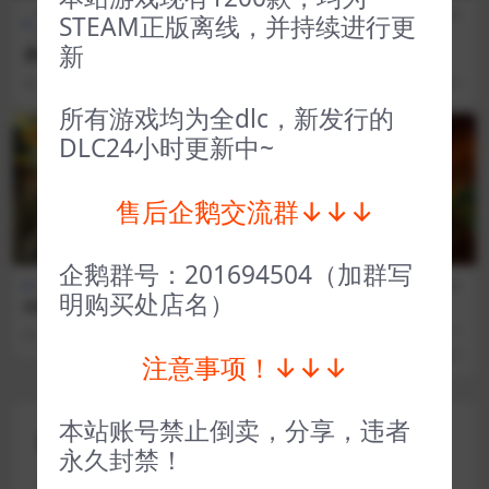
全部游戏（发行日期排
模拟经
全部游戏（发行日期排
角色扮
STEAM正版离线，并持续进行更
序）
营
序）
演
新
废品大亨 Barn Finders
Jack Move
3 年前
19
1
3 年前
24
1
所有游戏均为全dlc，新发行的
VIP
VIP
DLC24小时更新中~
售后企鹅交流群↓↓↓
企鹅群号：201694504（加群写
全部游戏（发行日期排序）
全部游戏（发行日期排
冒险解
明购买处店名）
60秒重置版 60 Seconds! Rea
序）
谜
tomized
达芬奇的密室3 The House of
3 年前
44
1
Da Vinci 3
3 年前
62
1
注意事项！↓↓↓
本站账号禁止倒卖，分享，违者
评论(0)
永久封禁！
您的邮箱地址不会被公开。
必填项已用
*
标注