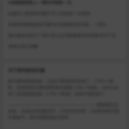
D加密游戏每人一周内可获取一次
如激活上限需等到隔天早上在线进一次游戏
或者使用网盘版也可解决D加密激活的问题，一样玩
做出修改也是为了能让各位会员能够更好的体验本店产品
请各位亲们理解
关于密码错误问题
账号密码复制粘贴，注意不要复制到空格了，CTRL+C复
制，或者鼠标右键先复制然后键盘 CTRL+V粘贴，steam改
版了必须键盘粘贴（CTRL+V粘贴）鼠标不能粘贴了
————————————————————–离线模式玩
游戏，在线没存档被顶号，不然没有存档，D加密游戏尽量
不要换号，换号用离线模式登录