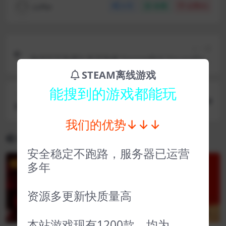
coffer
分享
收藏
点赞(
0
)
上一篇
海绵宝宝争霸比基尼海滩 SpongeBob SquarePant
s Battle for Bikini Bottom – Rehydrated
STEAM离线游戏
能搜到的游戏都能玩
下一篇
斯盖尔之女 Maid of Sker
我们的优势↓↓↓
相关文章
安全稳定不跑路，服务器已运营
多年
VIP
VIP
资源多更新快质量高
本站游戏现有1200款，均为