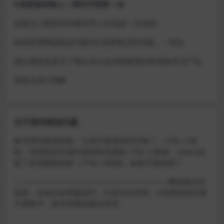
D加密游戏每人一周内可获取一次
如激活上限需等到隔天早上在线进一次游戏
或者使用网盘版也可解决D加密激活的问题，一样玩
做出修改也是为了能让各位会员能够更好的体验本店产品
请各位亲们理解
关于密码错误问题
账号密码复制粘贴，注意不要复制到空格了，CTRL+C复
制，或者鼠标右键先复制然后键盘 CTRL+V粘贴，steam改
版了必须键盘粘贴（CTRL+V粘贴）鼠标不能粘贴了
————————————————————–离线模式玩
游戏，在线没存档被顶号，不然没有存档，D加密游戏尽量
不要换号，换号用离线模式登录