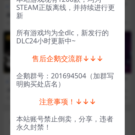
全部游戏（发行日期排
恐怖生
全部游戏（发行日期排
冒险解
STEAM正版离线，并持续进行更
序）
存
序）
谜
新
甜蜜之家1 Home Sweet Ho
无敌号 Invincible
me
3 年前
39
1
3 年前
93
1
所有游戏均为全dlc，新发行的
VIP
VIP
DLC24小时更新中~
售后企鹅交流群↓↓↓
企鹅群号：201694504（加群写
全部游戏（发行日期排
恐怖生
全部游戏（发行日期排
冒险解
明购买处店名）
序）
存
序）
谜
小镇惊魂1 DreadOut
王国80年代 Kingdom Eighti
es
3 年前
101
1
3 年前
34
1
注意事项！↓↓↓
本站账号禁止倒卖，分享，违者
评论(0)
永久封禁！
您的邮箱地址不会被公开。
必填项已用
*
标注