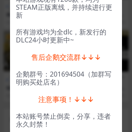
D加密游戏（不支持网
FPS射
D加密游戏（不
全部游戏（发
STEAM正版离线，并持续进行更
吧）
击
支持网吧）
行日期排序）
新
幽灵行动荒野（D加密） Tom
战锤40K混沌之门-恶魔猎人
Clancy’s Ghost Recon® Wil
（D加密） Warhammer 40,
3 年前
176
5
3 年前
41
5
dlands
000 Chaos Gate – Daemonh
unters
所有游戏均为全dlc，新发行的
VIP
VIP
DLC24小时更新中~
售后企鹅交流群↓↓↓
企鹅群号：201694504（加群写
全部游戏（发行日期排
冒险解
FPS射
全部游戏（发行日期排
明购买处店名）
序）
谜
击
序）
暗黑血统1 Darksiders™
彩虹六号3黄金版 Tom Clanc
y’s Rainbow Six® 3 Gold
3 年前
24
1
3 年前
29
1
注意事项！↓↓↓
本站账号禁止倒卖，分享，违者
评论(0)
永久封禁！
您的邮箱地址不会被公开。
必填项已用
*
标注