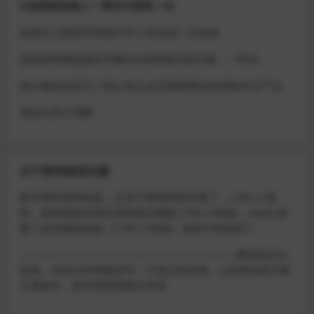
D加密游戏每人一周内可获取一次
如激活上限需等到隔天早上在线进一次游戏
或者使用网盘版也可解决D加密激活的问题，一样玩
做出修改也是为了能让各位会员能够更好的体验本店产品
请各位亲们理解
关于密码错误问题
账号密码复制粘贴，注意不要复制到空格了，CTRL+C复
制，或者鼠标右键先复制然后键盘 CTRL+V粘贴，steam改
版了必须键盘粘贴（CTRL+V粘贴）鼠标不能粘贴了
————————————————————–离线模式玩
游戏，在线没存档被顶号，不然没有存档，D加密游戏尽量
不要换号，换号用离线模式登录