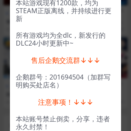
本站游戏现有1200款，均为
STEAM正版离线，并持续进行更
全部游戏（发行日期排
恐怖生
全部游戏（发行日期排
冒险解
序）
存
序）
谜
新
诡门 Unholy
三位一体2 Trine 2 Complete
Story
3 年前
59
1
3 年前
22
1
所有游戏均为全dlc，新发行的
DLC24小时更新中~
VIP
VIP
售后企鹅交流群↓↓↓
企鹅群号：201694504（加群写
明购买处店名）
全部游戏（发行日期排
模拟经
CG交
全部游戏（发行日期排
序）
营
互
序）
狂热运输1 Transport Fever
深埋之星 BURIED STARS
注意事项！↓↓↓
3 年前
147
1
3 年前
24
1
本站账号禁止倒卖，分享，违者
评论(0)
永久封禁！