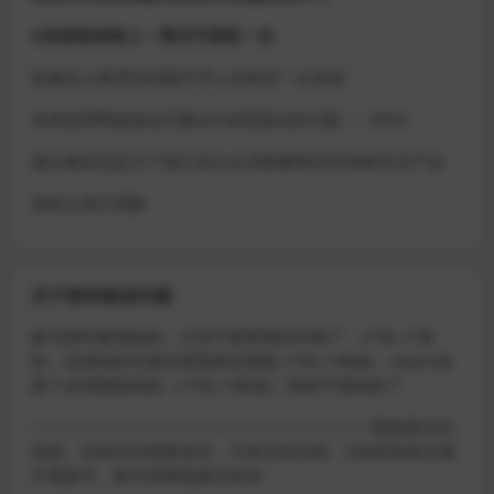
D加密游戏每人一周内可获取一次
如激活上限需等到隔天早上在线进一次游戏
或者使用网盘版也可解决D加密激活的问题，一样玩
做出修改也是为了能让各位会员能够更好的体验本店产品
请各位亲们理解
关于密码错误问题
账号密码复制粘贴，注意不要复制到空格了，CTRL+C复
制，或者鼠标右键先复制然后键盘 CTRL+V粘贴，steam改
版了必须键盘粘贴（CTRL+V粘贴）鼠标不能粘贴了
————————————————————–离线模式玩
游戏，在线没存档被顶号，不然没有存档，D加密游戏尽量
不要换号，换号用离线模式登录