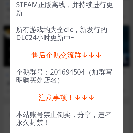
STEAM正版离线，并持续进行更
全部游戏（发行日期排序）
全部游戏（发行日期排序）
112接线员 112 Operator
奥特罗斯 Ultros
新
3 年前
28
1
2 年前
36
1
所有游戏均为全dlc，新发行的
VIP
VIP
DLC24小时更新中~
售后企鹅交流群↓↓↓
企鹅群号：201694504（加群写
全部游戏（发行日期排
策略
FPS射
全部游戏（发行日期排
序）
类
击
序）
明购买处店名）
文字游戏 Word Game
海岸 The Shore
3 年前
24
1
3 年前
25
1
注意事项！↓↓↓
本站账号禁止倒卖，分享，违者
评论(0)
永久封禁！
您的邮箱地址不会被公开。
必填项已用
*
标注