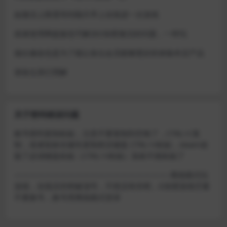
如激活上限需等到隔天早上在线进一次游戏
或者使用网盘版也可解决D加密激活的问题，一样玩
做出修改也是为了能让各位会员能够更好的体验本店产品
请各位亲们理解
关于密码错误问题
账号密码复制粘贴，注意不要复制到空格了，CTRL+C复
制，或者鼠标右键先复制然后键盘 CTRL+V粘贴，steam改
版了必须键盘粘贴（CTRL+V粘贴）鼠标不能粘贴了
————————————————————–离线模式玩
游戏，在线没存档被顶号，不然没有存档，D加密游戏尽量
不要换号，换号用离线模式登录