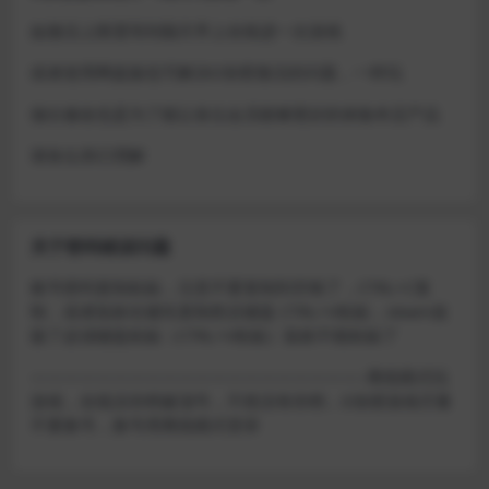
如激活上限需等到隔天早上在线进一次游戏
或者使用网盘版也可解决D加密激活的问题，一样玩
做出修改也是为了能让各位会员能够更好的体验本店产品
请各位亲们理解
关于密码错误问题
账号密码复制粘贴，注意不要复制到空格了，CTRL+C复
制，或者鼠标右键先复制然后键盘 CTRL+V粘贴，steam改
版了必须键盘粘贴（CTRL+V粘贴）鼠标不能粘贴了
————————————————————–离线模式玩
游戏，在线没存档被顶号，不然没有存档，D加密游戏尽量
不要换号，换号用离线模式登录