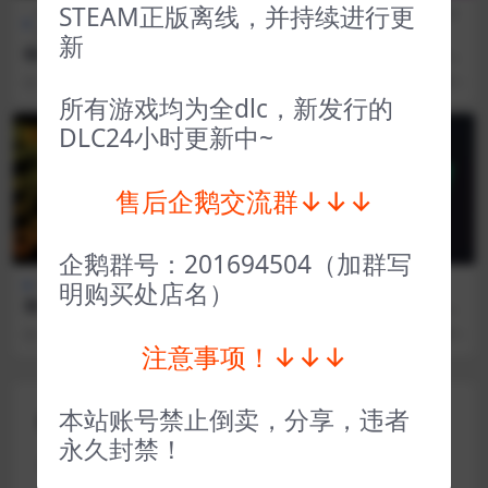
STEAM正版离线，并持续进行更
全部游戏（发行日期排
冒险解
CG交
全部游戏（发行日期排
序）
谜
互
序）
新
暗黑血统2死亡终极版 Darksi
魔物学园毕业舞会大作战 Mo
ders II Deathinitive Edition
nster Prom
3 年前
30
1
3 年前
26
1
所有游戏均为全dlc，新发行的
DLC24小时更新中~
VIP
VIP
售后企鹅交流群↓↓↓
企鹅群号：201694504（加群写
全部游戏（发行日期排序）
全部游戏（发行日期排序）
明购买处店名）
裂开了！裤先生
电竞经理2023丨League Man
ager 2023
2 年前
75
1
2 年前
97
1
注意事项！↓↓↓
本站账号禁止倒卖，分享，违者
评论(0)
永久封禁！
您的邮箱地址不会被公开。
必填项已用
*
标注