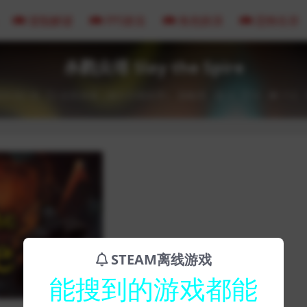
冒险解谜
FPS射击
角色扮演
恐怖生存
杀戮尖塔 Slay the Spire
23-02-16
全部游戏（发行日期排序）
策略类
0
0
112
STEAM离线游戏
能搜到的游戏都能