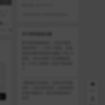
最近更新:
2023-04-23
戏（发
下载遇到问题？可联系客服或反馈
排序）
密）
465
5
关于密码错误问题
账号密码复制粘贴，注意不要复
制到空格了，CTRL+C复制，或者
鼠标右键先复制然后键盘 CTRL+V
粘贴，steam改版了必须键盘粘
贴（CTRL+V粘贴）鼠标不能粘贴
了
————————————————————
–离线模式玩游戏，在线没存档被
顶号，不然没有存档，D加密游戏
首页
尽量不要换号，换号用离线模式
登录
用户