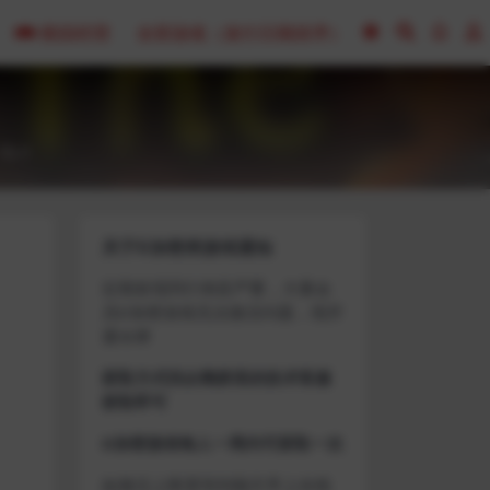
模拟经营
全部游戏（发行日期排序）
0
关于D加密类游戏通知
近期发现同行倒卖严重，大量会
员D加密游戏无法激活问题，现开
通令牌
获取方式找企鹅群里的技术客服
获取即可
D加密游戏每人一周内可获取一次
如激活上限需等到隔天早上在线