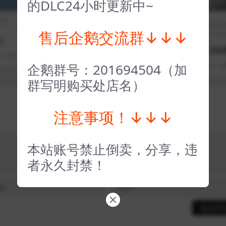
的DLC24小时更新中~
期排
策略
全部游戏（发行日期排
格斗
D加密游戏
全部游
类
序）
类
（不支持网
售后企鹅交流群↓↓↓
行日期
吧）
z
真人快打11 Mortal Kom
bat 11
霍格沃茨之遗（D加
0
97
1
3 年前
0
0
193
1
Hogwarts Legacy
企鹅群号：201694504（加
3 年前
0
2
群写明购买处店名）
注意事项！↓↓↓
本站账号禁止倒卖，分享，违
者永久封禁！