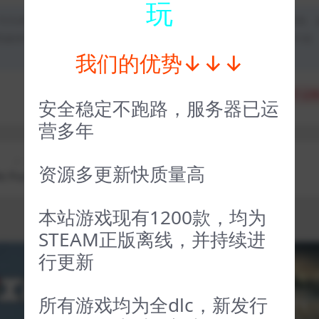
玩
均为本站原创发布。任何个人或组织，在未征得本站同意时，禁止复制、
类媒体平台。如若本站内容侵犯了原著者的合法权益，可联系我们进行处
我们的优势↓↓↓
分享
收藏
点赞
安全稳定不跑路，服务器已运
营多年
上一篇
下一篇
资源多更新快质量高
 Portia
隐形的守护者 The Invisible Guardian
本站游戏现有1200款，均为
STEAM正版离线，并持续进
行更新
VIP
VIP
所有游戏均为全dlc，新发行