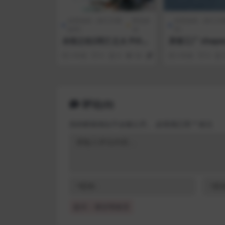
全部游戏（发行日期
角色扮
全部游戏（发行日
排序）
演
序）
永恒之柱2死亡之火 Pillar
异形工厂 shape
s of Eternity II Deadfir
3 年前
0
0
54
1
3 年前
0
e
评论(0)
您的邮箱地址不会被公开。
必填项已用
*
标注
提示：请文明发言