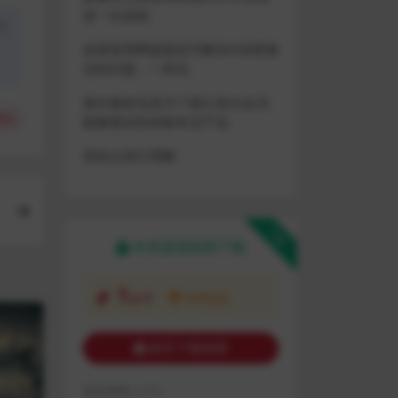
进一次游戏
盗
或者使用网盘版也可解决D加密激
活的问题，一样玩
做出修改也是为了能让各位会员
(
0
)
能够更好的体验本店产品
请各位亲们理解
下载
本资源需权限下载
1
金币
VIP折扣
购买下载权限
包含资源:
(1个)