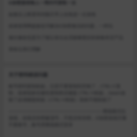
D加密游戏每人一周内可获取一次
如激活上限需等到隔天早上在线进一次游戏
或者使用网盘版也可解决D加密激活的问题，一样玩
做出修改也是为了能让各位会员能够更好的体验本店产品
请各位亲们理解
关于密码错误问题
账号密码复制粘贴，注意不要复制到空格了，CTRL+C复
制，或者鼠标右键先复制然后键盘 CTRL+V粘贴，steam改
版了必须键盘粘贴（CTRL+V粘贴）鼠标不能粘贴了
————————————————————–离线模式玩
游戏，在线没存档被顶号，不然没有存档，D加密游戏尽量
不要换号，换号用离线模式登录