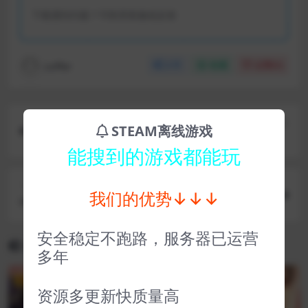
下载遇到问题？可联系客服或反馈
coffer
分享
收藏
点赞(
0
)
上一篇
STEAM离线游戏
全面战争战锤2（D加密） Total War WARHAMME
能搜到的游戏都能玩
R II
下一篇
我们的优势↓↓↓
中土世界战争之影 Middle-earth™ Shadow of War
™
安全稳定不跑路，服务器已运营
相关文章
多年
VIP
VIP
资源多更新快质量高