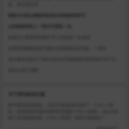
题，现开通令牌
获取方式找企鹅群里的技术客服获取即可
D加密游戏每人一周内可获取一次
如激活上限需等到隔天早上在线进一次游戏
或者使用网盘版也可解决D加密激活的问题，一样玩
做出修改也是为了能让各位会员能够更好的体验本店产品
请各位亲们理解
关于密码错误问题
账号密码复制粘贴，注意不要复制到空格了，CTRL+C复
制，或者鼠标右键先复制然后键盘 CTRL+V粘贴，steam改
版了必须键盘粘贴（CTRL+V粘贴）鼠标不能粘贴了
————————————————————–离线模式玩