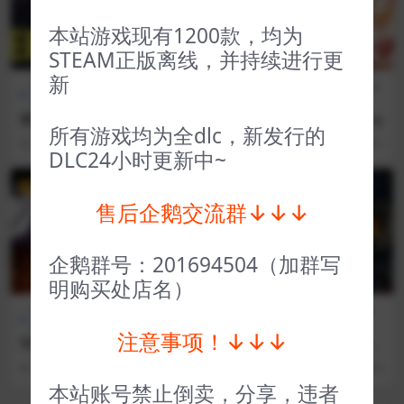
本站游戏现有1200款，均为
STEAM正版离线，并持续进行更
新
全部游戏（发行日期排
冒险解
全部游戏（发行日期排
角色扮
序）
谜
序）
演
零希沃特 ZERO Sievert
仙剑奇侠传 Sword and Fairy
所有游戏均为全dlc，新发行的
3 年前
56
1
3 年前
349
1
DLC24小时更新中~
VIP
VIP
售后企鹅交流群↓↓↓
企鹅群号：201694504（加群写
明购买处店名）
全部游戏（发行日期排
策略
D加密游戏（不
全部游戏（发
序）
类
支持网吧）
行日期排序）
注意事项！↓↓↓
宇宙沙盘2 Universe Sandbo
全面战争战锤2（D加密） Tot
x
al War WARHAMMER II
3 年前
220
1
3 年前
89
5
本站账号禁止倒卖，分享，违者