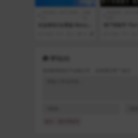
全部游戏（发行日期排
策略
全部游戏（发行日
序）
类
排序）
纪念碑谷2全景版 Monu
停尸间助手 The 
ment Valley 2
y Assistant
3 年前
0
0
51
1
3 年前
0
评论(0)
您的邮箱地址不会被公开。
必填项已用
*
标注
提示：请文明发言