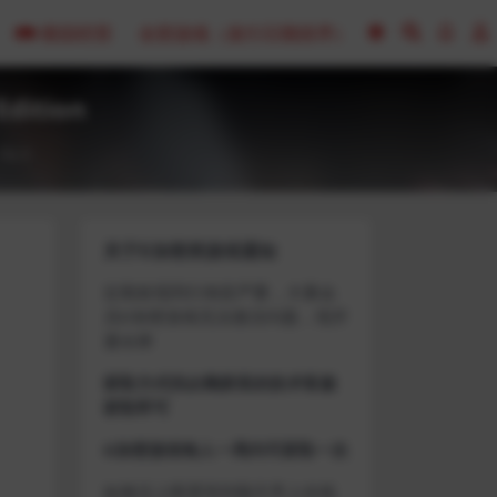
模拟经营
全部游戏（发行日期排序）
Edition
0
关于D加密类游戏通知
近期发现同行倒卖严重，大量会
员D加密游戏无法激活问题，现开
通令牌
获取方式找企鹅群里的技术客服
获取即可
D加密游戏每人一周内可获取一次
如激活上限需等到隔天早上在线