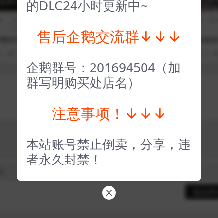
的DLC24小时更新中~
期
恐怖生
全部游戏（发行日期
模拟经
CG交
全部游戏（发
存
排序）
营
互
排序）
售后企鹅交流群↓↓↓
Mortuar
胶佬模拟器 Model Build
小马岛 Pony Islan
er
0
48
1
3 年前
0
0
41
1
3 年前
0
0
企鹅群号：201694504（加
群写明购买处店名）
注意事项！↓↓↓
本站账号禁止倒卖，分享，违
者永久封禁！