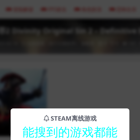
冒险解谜
FPS射击
角色扮演
恐怖生存
Divinity Original Sin 2 – Definitive 
23-02-16
全部游戏（发行日期排序）
策略类
0
0
141
STEAM离线游戏
能搜到的游戏都能