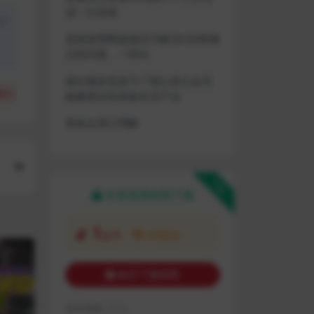
进一次游戏
盗
或者使用网盘版也可解决D加密激
活的问题，一样玩
做出修改也是为了能让各位会员
(
0
)
能够更好的体验本店产品
请各位亲们理解
下载
本资源需权限下载
1
金币
VIP折扣
购买下载权限
包含资源:
(1个)