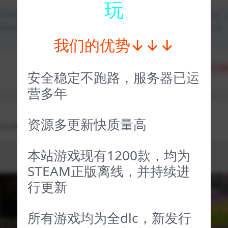
玩
均为本站原创发布。任何个人或组织，在未征得本站同意时，禁止复制、
类媒体平台。如若本站内容侵犯了原著者的合法权益，可联系我们进行处
我们的优势↓↓↓
分享
收藏
点赞
安全稳定不跑路，服务器已运
营多年
上一篇
下一篇
资源多更新快质量高
ny Man
蒸汽世界挖掘2 SteamWorld Dig 2
本站游戏现有1200款，均为
STEAM正版离线，并持续进
行更新
VIP
VIP
所有游戏均为全dlc，新发行