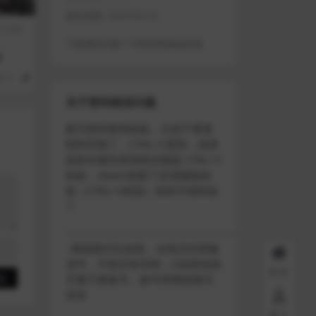
最近更新:
2023-04-23
行日期
下载遇到问题？可联系客服或反馈
d
51
1
关于密码错误问题
账号密码复制粘贴，注意不要复
制到空格了，CTRL+C复制，或者
鼠标右键先复制然后键盘 CTRL+V
粘贴，steam改版了必须键盘粘
贴（CTRL+V粘贴）鼠标不能粘贴
了
————————————————————
–离线模式玩游戏，在线没存档被
顶号，不然没有存档，D加密游戏
首页
尽量不要换号，换号用离线模式
登录
用户