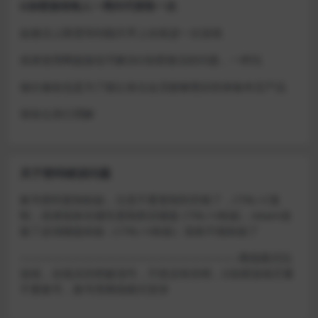
D加密游戏每人一周内可获取一次
如激活上限需等到隔天早上在线进一次游戏
或者使用网盘版也可解决D加密激活的问题，一样玩
做出修改也是为了能让各位会员能够更好的体验本店产品
请各位亲们理解
关于密码错误问题
账号密码复制粘贴，注意不要复制到空格了，CTRL+C复
制，或者鼠标右键先复制然后键盘 CTRL+V粘贴，steam改
版了必须键盘粘贴（CTRL+V粘贴）鼠标不能粘贴了
————————————————————–离线模式玩
游戏，在线没存档被顶号，不然没有存档，D加密游戏尽量
不要换号，换号用离线模式登录