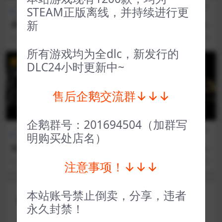
全部游戏（发行日期排
策略
FPS射
全部游戏（发行日期排
STEAM正版离线，并持续进行更
序）
类
击
序）
新
废墟战旗 Banners of Ruin
孤岛危机重置版2 Crysis 2 Re
mastered
3 年前
30
1
3 年前
104
3
所有游戏均为全dlc，新发行的
VIP
VIP
DLC24小时更新中~
售后企鹅交流群↓↓↓
企鹅群号：201694504（加群写
全部游戏（发行日期排
冒险解
全部游戏（发行日期排
冒险解
明购买处店名）
序）
谜
序）
谜
祝你好死 Have a Nice Death
古墓丽影10周年纪念版 Tomb
Raider Anniversary
3 年前
54
1
3 年前
90
1
注意事项！↓↓↓
本站账号禁止倒卖，分享，违者
评论(0)
永久封禁！
您的邮箱地址不会被公开。
必填项已用
*
标注