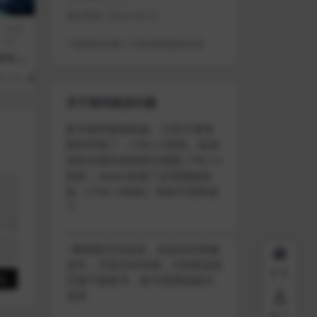
最近更新:
2023-04-23
动作
类
下载遇到问题？可联系客服或反馈
re T
156
1
关于密码错误问题
账号密码复制粘贴，注意不要复
制到空格了，CTRL+C复制，或者
鼠标右键先复制然后键盘 CTRL+V
粘贴，steam改版了必须键盘粘
贴（CTRL+V粘贴）鼠标不能粘贴
了
————————————————————
–离线模式玩游戏，在线没存档被
顶号，不然没有存档，D加密游戏
首页
尽量不要换号，换号用离线模式
登录
用户