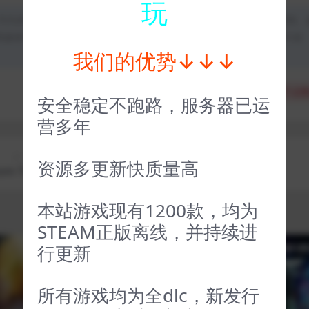
玩
均为本站原创发布。任何个人或组织，在未征得本站同意时，禁止复制、
类媒体平台。如若本站内容侵犯了原著者的合法权益，可联系我们进行处
我们的优势↓↓↓
分享
收藏
点赞
安全稳定不跑路，服务器已运
营多年
上一篇
下一篇
资源多更新快质量高
om Two
桥梁建造师1 Poly Bridge
本站游戏现有1200款，均为
STEAM正版离线，并持续进
行更新
VIP
VIP
所有游戏均为全dlc，新发行