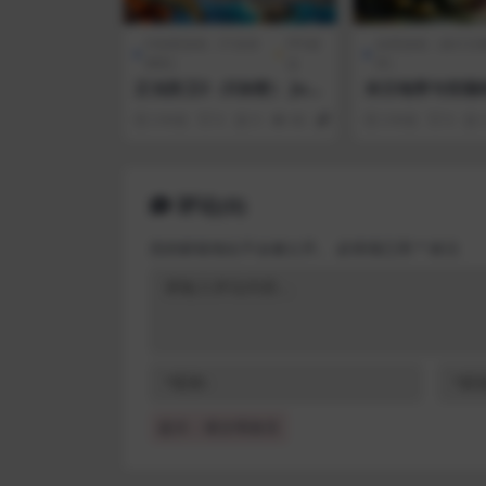
D加密游戏（不支持
FPS射
全部游戏（发行日
网吧）
击
序）
正当防卫3（D加密） Just
末日地带与世隔绝 
Cause™ 3
ne – A World A
3 年前
0
0
66
5
3 年前
0
评论(0)
您的邮箱地址不会被公开。
必填项已用
*
标注
提示：请文明发言