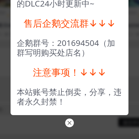
的DLC24小时更新中~
期排
策略
全部游戏（发行日期
冒险解
全部游戏（发行日期排
类
排序）
谜
序）
售后企鹅交流群↓↓↓
Endzo
蒸汽世界挖掘1 SteamWo
幽灵线东京 Ghostwi
part
rld Dig
okyo
0
60
1
3 年前
0
0
118
1
3 年前
0
0
企鹅群号：201694504（加
群写明购买处店名）
注意事项！↓↓↓
本站账号禁止倒卖，分享，违
者永久封禁！