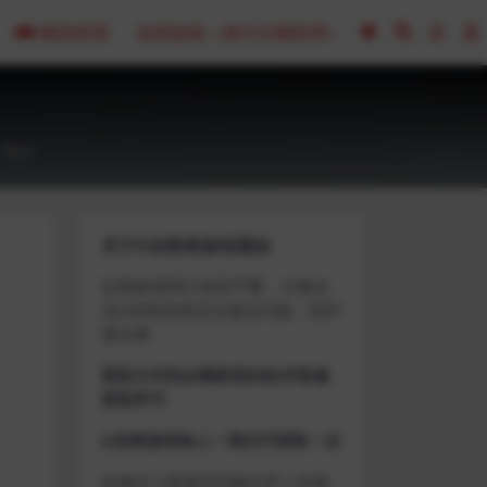
模拟经营
全部游戏（发行日期排序）
0
关于D加密类游戏通知
近期发现同行倒卖严重，大量会
员D加密游戏无法激活问题，现开
通令牌
获取方式找企鹅群里的技术客服
获取即可
D加密游戏每人一周内可获取一次
如激活上限需等到隔天早上在线