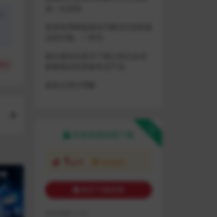
进一次游戏
盗
或者使用网盘版也可解决D加密激
活的问题，一样玩
做出修改也是为了能让各位会员
(
0
)
能够更好的体验本店产品
请各位亲们理解
下载
本资源需权限下载
1
金币
VIP折扣
购买下载权限
包含资源:
(1个)