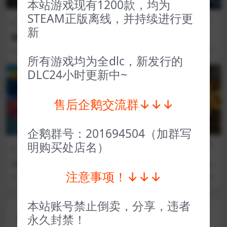
本站游戏现有1200款，均为
STEAM正版离线，并持续进行更
全部游戏（发行日期排
模拟经
全部游戏（发行日期排
策略
序）
营
序）
类
新
警察模拟器巡警 Police Simul
星球殖民 Imagine Earth
ator Patrol Officers
3 年前
60
3
3 年前
88
1
所有游戏均为全dlc，新发行的
DLC24小时更新中~
VIP
VIP
售后企鹅交流群↓↓↓
企鹅群号：201694504（加群写
明购买处店名）
全部游戏（发行日期排
冒险解
全部游戏（发行日期排
模拟经
序）
谜
序）
营
Loddlenaut
中世纪杂货铺 Winkeltje The
Little Shop
注意事项！↓↓↓
3 年前
44
1
3 年前
58
1
本站账号禁止倒卖，分享，违者
评论(0)
永久封禁！