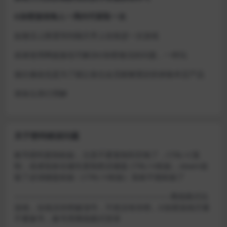
D加密游戏每人一周内可获取一次
如激活上限需等到隔天早上在线进一次游戏
或者使用网盘版也可解决D加密激活的问题，一样玩
做出修改也是为了能让各位会员能够更好的体验本店产品
请各位亲们理解
关于密码错误问题
账号密码复制粘贴，注意不要复制到空格了，CTRL+C复
制，或者鼠标右键先复制然后键盘 CTRL+V粘贴，steam改
版了必须键盘粘贴（CTRL+V粘贴）鼠标不能粘贴了
————————————————————–离线模式玩
游戏，在线没存档被顶号，不然没有存档，D加密游戏尽量
不要换号，换号用离线模式登录