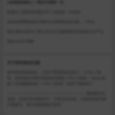
D加密游戏每人一周内可获取一次
如激活上限需等到隔天早上在线进一次游戏
或者使用网盘版也可解决D加密激活的问题，一样玩
做出修改也是为了能让各位会员能够更好的体验本店产品
请各位亲们理解
关于密码错误问题
账号密码复制粘贴，注意不要复制到空格了，CTRL+C复
制，或者鼠标右键先复制然后键盘 CTRL+V粘贴，steam改
版了必须键盘粘贴（CTRL+V粘贴）鼠标不能粘贴了
————————————————————–离线模式玩
游戏，在线没存档被顶号，不然没有存档，D加密游戏尽量
不要换号，换号用离线模式登录