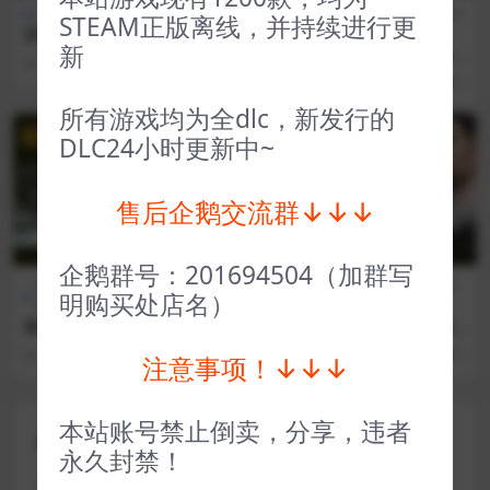
全部游戏（发行日期排序）
FPS射
全部游戏（发行日期排
STEAM正版离线，并持续进行更
西伯利亚铁路模拟器 Trans-Si
击
序）
新
berian Railway Simulator
英雄萨姆西伯利亚狂想曲 Seri
2 年前
280
1
ous Sam Siberian Mayhem
3 年前
54
1
所有游戏均为全dlc，新发行的
VIP
VIP
DLC24小时更新中~
售后企鹅交流群↓↓↓
企鹅群号：201694504（加群写
全部游戏（发行日期排
冒险解
全部游戏（发行日期排
策略
明购买处店名）
序）
谜
序）
类
奥伯拉丁的回归 Return of th
行会2文艺复兴 The Guild II R
e Obra Dinn
enaissance
3 年前
38
1
3 年前
35
1
注意事项！↓↓↓
本站账号禁止倒卖，分享，违者
评论(0)
永久封禁！
您的邮箱地址不会被公开。
必填项已用
*
标注