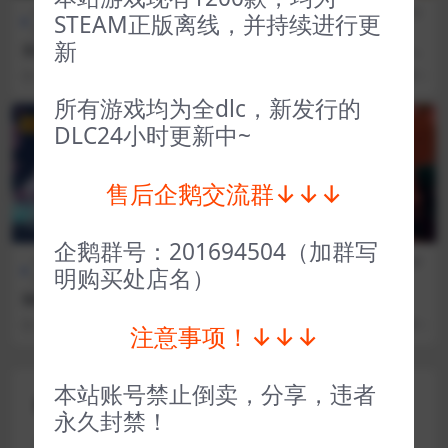
全部游戏（发行日期排
冒险解
全部游戏（发行日期排
模拟经
STEAM正版离线，并持续进行更
序）
谜
序）
营
新
女巫Noita Noita
帕夏的起源、帕夏时代 Roots
of Pacha
3 年前
40
1
3 年前
102
1
所有游戏均为全dlc，新发行的
VIP
VIP
DLC24小时更新中~
售后企鹅交流群↓↓↓
企鹅群号：201694504（加群写
全部游戏（发行日期排
角色扮
全部游戏（发行日期排
冒险解
明购买处店名）
序）
演
序）
谜
仙剑奇侠传5前传 Sword and
荒原疗者 wildmender
Fairy 5 prequel
3 年前
27
1
3 年前
69
1
注意事项！↓↓↓
本站账号禁止倒卖，分享，违者
评论(0)
永久封禁！
您的邮箱地址不会被公开。
必填项已用
*
标注