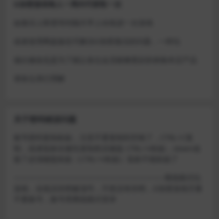
D加密游戏每人一周内可获取一次
如激活上限需等到隔天早上在线进一次游戏
或者使用网盘版也可解决D加密激活的问题，一样玩
做出修改也是为了能让各位会员能够更好的体验本店产品
请各位亲们理解
关于密码错误问题
账号密码复制粘贴，注意不要复制到空格了，CTRL+C复
制，或者鼠标右键先复制然后键盘 CTRL+V粘贴，steam改
版了必须键盘粘贴（CTRL+V粘贴）鼠标不能粘贴了
————————————————————–离线模式玩
游戏，在线没存档被顶号，不然没有存档，D加密游戏尽量
不要换号，换号用离线模式登录