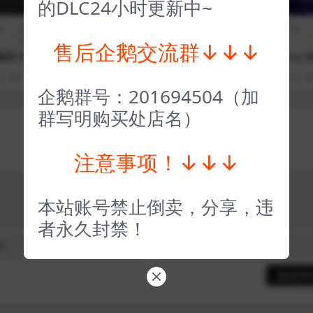
的DLC24小时更新中~
期
冒险解
全部游戏（发行日期排
动作
全部游戏（发行日期
谜
序）
类
排序）
售后企鹅交流群↓↓↓
炸 Kee
忍者龙剑传3 [NINJA GAI
兽人必须死3 Orcs M
 Nobody
DEN Master Collectio
Die! 3
0
19
1
3 年前
0
1
53
1
3 年前
0
0
n] NINJA GAIDEN 3 Raz
企鹅群号：201694504（加
or’s Edge
群写明购买处店名）
注意事项！↓↓↓
本站账号禁止倒卖，分享，违
者永久封禁！