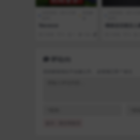
全部游戏（发行日期
冒险解
全部游戏（发行日
排序）
谜
排序）
Necesse
继续说话就没人爆
p Talking and
3 年前
0
1
104
1
3 年前
0
Explodes
评论(0)
您的邮箱地址不会被公开。
必填项已用
*
标注
提示：请文明发言