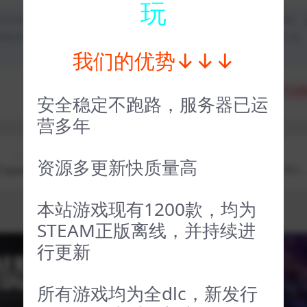
玩
均为本站原创发布。任何个人或组织，在未征得本站同意时，禁止复制、
类媒体平台。如若本站内容侵犯了原著者的合法权益，可联系我们进行处
我们的优势↓↓↓
分享
收藏
点赞
安全稳定不跑路，服务器已运
营多年
上一篇
下一篇
资源多更新快质量高
pes lx
王冠纷争：黑太子 Crown Wars: The Black Prin
ce
本站游戏现有1200款，均为
STEAM正版离线，并持续进
行更新
VIP
VIP
所有游戏均为全dlc，新发行