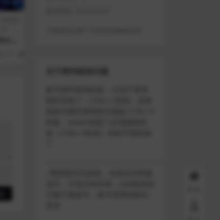
最近更新:
2024-06-07
冒险解
谜
下载遇到问题？可联系客服或反馈
ust
111
1
关于密码错误问题
账号密码复制粘贴，注意不要复
制到空格了，CTRL+C复制，或者
鼠标右键先复制然后键盘 CTRL+V
粘贴，steam改版了必须键盘粘
贴（CTRL+V粘贴）鼠标不能粘贴
了
————————————————————
–离线模式玩游戏，在线没存档被
顶号，不然没有存档，D加密游戏
首页
尽量不要换号，换号用离线模式
登录
用户