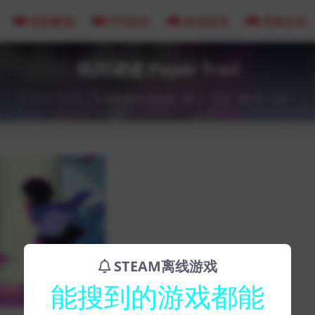
冒险解谜
FPS射击
角色扮演
恐怖生存
纸间谜迹 Paper Trail
2024-06-07
冒险解谜
动作类
0
0
50
0
STEAM离线游戏
能搜到的游戏都能