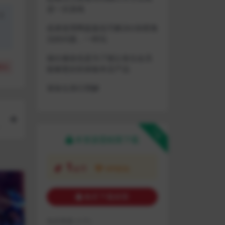
进一次游戏
盗
或者使用网盘版也可解决D加密激
活的问题，一样玩
做出修改也是为了能让各位会员
(
0
)
能够更好的体验本店产品
请各位亲们理解
下载
本资源需权限下载
1
金币
VIP折扣
购买下载权限
包含资源:
(1个)