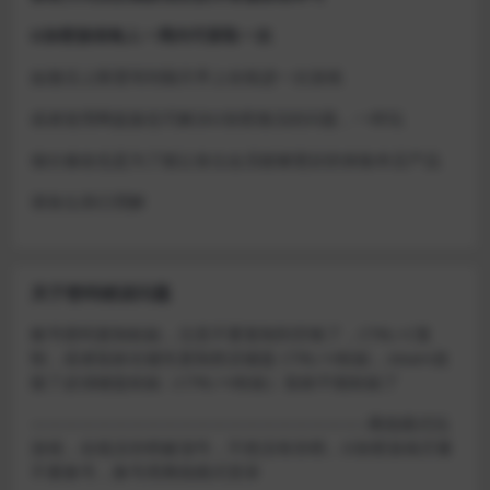
D加密游戏每人一周内可获取一次
如激活上限需等到隔天早上在线进一次游戏
或者使用网盘版也可解决D加密激活的问题，一样玩
做出修改也是为了能让各位会员能够更好的体验本店产品
请各位亲们理解
关于密码错误问题
账号密码复制粘贴，注意不要复制到空格了，CTRL+C复
制，或者鼠标右键先复制然后键盘 CTRL+V粘贴，steam改
版了必须键盘粘贴（CTRL+V粘贴）鼠标不能粘贴了
————————————————————–离线模式玩
游戏，在线没存档被顶号，不然没有存档，D加密游戏尽量
不要换号，换号用离线模式登录