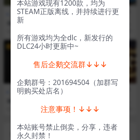
本站游戏现有1200款，均为
STEAM正版离线，并持续进行更
全部游戏（发行日期排
策略
全部游戏（发行日期排
策略
序）
类
序）
类
新
远征军征服者 Expeditions C
通勤地铁战 Overcrowd A Co
onquistador
mmute ‘Em Up
3 年前
48
1
3 年前
24
1
所有游戏均为全dlc，新发行的
DLC24小时更新中~
VIP
VIP
售后企鹅交流群↓↓↓
企鹅群号：201694504（加群写
明购买处店名）
全部游戏（发行日期排
恐怖生
全部游戏（发行日期排
策略
序）
存
序）
类
迷失之魂 Stray Souls
蒸汽世界冒险吉尔伽美什之手
SteamWorld Quest Hand o
注意事项！↓↓↓
3 年前
60
1
3 年前
42
1
f Gilgamech
本站账号禁止倒卖，分享，违者
评论(0)
永久封禁！